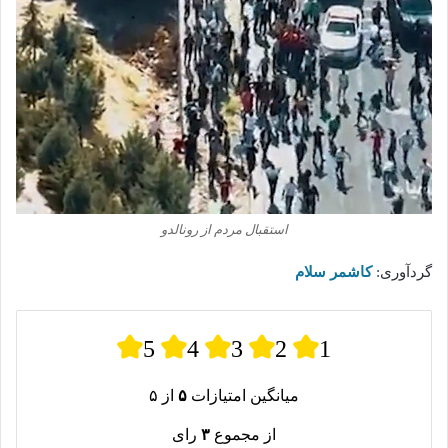
استقبال مردم از رونالدو
گردآوری:
کاشمر سلام
5
4
3
2
1
میانگین امتیازات
۵
از ۵
از مجموع
۳
رای