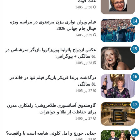
علت فوت
30 تیر 1405
فیلم ویولن نوازی بیژن مرتضوی در مراسم ویژه
فینال جام جهانی 2026
29 تیر 1405
عکس ازدواج پائولینا پوریزکووا بازیگر سرشناس در
61 سالگی + بیوگرافی
28 تیر 1405
درگذشت برندا فریکر بازیگر فیلم تنها در خانه در
81 سالگی
27 تیر 1405
گاوصندوق آسانسوری طلافروشی؛ راهکاری مدرن
برای حفاظت از طلا و جواهرات
27 تیر 1405
جدایی جورج و امل کلونی شایعه است یا واقعیت؟
25 تیر 1405