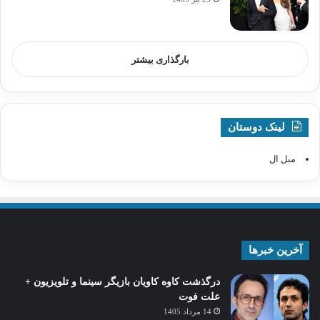
بارگذاری بیشتر
لینک دوستان
مبل ال
آخرین خبرها
درگذشت کاوه کاویان بازیگر سینما و تلویزیون +
علت فوت
14 مرداد 1405