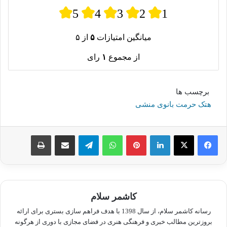
5
4
3
2
1
میانگین امتیازات
۵
از ۵
از مجموع
۱
رای
برچسب ها
هتک حرمت بانوی منشی
لینکدین
پینترست
واتس آپ
تلگرام
اشتراک گذاری از طریق ایمیل
چاپ
کاشمر سلام
رسانه کاشمر سلام، از سال 1398 با هدف فراهم سازی بستری برای ارائه
بروزترین مطالب خبری و فرهنگی هنری در فضای مجازی با دوری از هرگونه