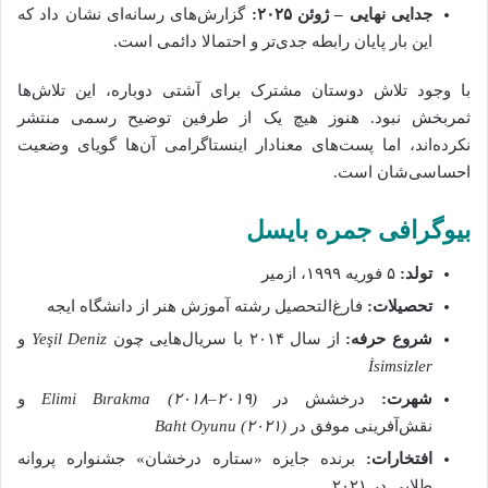
جدایی نهایی – ژوئن ۲۰۲۵:
گزارش‌های رسانه‌ای نشان داد که
این بار پایان رابطه جدی‌تر و احتمالا دائمی است.
با وجود تلاش دوستان مشترک برای آشتی دوباره، این تلاش‌ها
ثمربخش نبود. هنوز هیچ یک از طرفین توضیح رسمی منتشر
نکرده‌اند، اما پست‌های معنادار اینستاگرامی آن‌ها گویای وضعیت
احساسی‌شان است.
بیوگرافی جمره بایسل
تولد:
۵ فوریه ۱۹۹۹، ازمیر
تحصیلات:
فارغ‌التحصیل رشته آموزش هنر از دانشگاه ایجه
شروع حرفه:
از سال ۲۰۱۴ با سریال‌هایی چون
Yeşil Deniz
و
İsimsizler
شهرت:
درخشش در
Elimi Bırakma (۲۰۱۸–۲۰۱۹)
و
نقش‌آفرینی موفق در
Baht Oyunu (۲۰۲۱)
افتخارات:
برنده جایزه «ستاره درخشان» جشنواره پروانه
طلایی در ۲۰۲۱