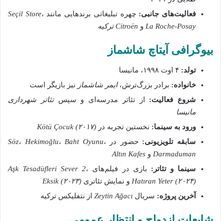
فعالیت‌های جانبی:
چهره تبلیغاتی برندهایی مانند
،
Seçil Store
La Roche‑Posay
و
Citroën ترکیه
بیوگرافی آیتاچ شاشماز
تولد:
۴ اوت ۱۹۹۸، مانیسا
خانواده:
برادر بزرگ‌ترش،
ایمر شاشماز
نیز بازیگر است
شروع فعالیت:
از تئاتر مدرسه‌ای و سپس
تئاتر شهرداری
مانیسا
ورود به سینما:
نخستین تجربه در
Kötü Çocuk (۲۰۱۷)
سابقه تلویزیونی:
حضور در
،
Baht Oyunu
،
Hekimoğlu
،
Söz
Darmaduman
و
Altın Kafes
سینما و تئاتر:
بازی در فیلم‌های
،
Aşk Tesadüfleri Sever 2
Hatıran Yeter (۲۰۲۴)
و نمایش تئاتری
Eksik (۲۰۲۳)
آخرین پروژه:
سریال
Zeytin Ağacı
از نتفلیکس ترکیه
شایعات ازدواج و انتظار عمومی