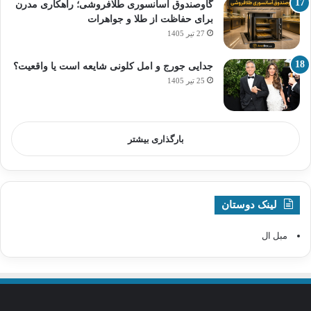
گاوصندوق آسانسوری طلافروشی؛ راهکاری مدرن
برای حفاظت از طلا و جواهرات
27 تیر 1405
جدایی جورج و امل کلونی شایعه است یا واقعیت؟
25 تیر 1405
بارگذاری بیشتر
لینک دوستان
مبل ال