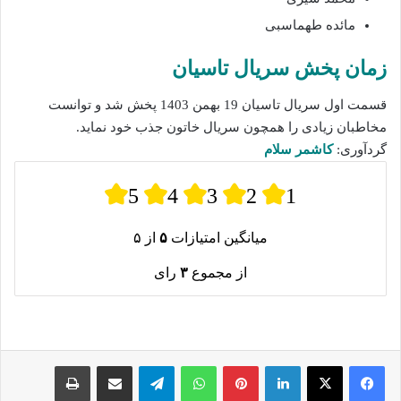
مائده طهماسبی
زمان پخش سریال تاسیان
قسمت اول سریال تاسیان 19 بهمن 1403 پخش شد و توانست
مخاطبان زیادی را همچون سریال خاتون جذب خود نماید.
گردآوری:
کاشمر سلام
5
4
3
2
1
میانگین امتیازات
۵
از ۵
از مجموع
۳
رای
لینکدین
پینترست
واتس آپ
تلگرام
اشتراک گذاری از طریق ایمیل
چاپ