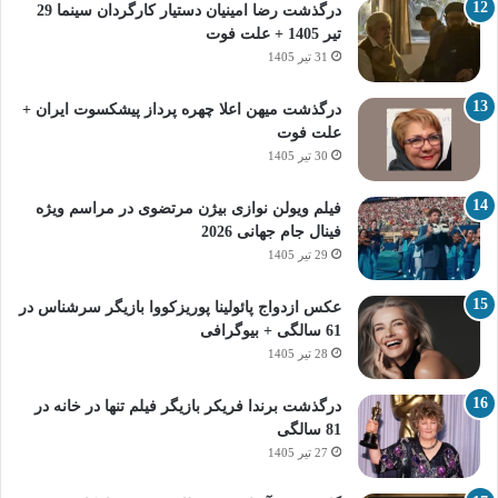
درگذشت رضا امینیان دستیار کارگردان سینما 29
تیر 1405 + علت فوت
31 تیر 1405
درگذشت میهن اعلا چهره پرداز پیشکسوت ایران +
علت فوت
30 تیر 1405
فیلم ویولن نوازی بیژن مرتضوی در مراسم ویژه
فینال جام جهانی 2026
29 تیر 1405
عکس ازدواج پائولینا پوریزکووا بازیگر سرشناس در
61 سالگی + بیوگرافی
28 تیر 1405
درگذشت برندا فریکر بازیگر فیلم تنها در خانه در
81 سالگی
27 تیر 1405