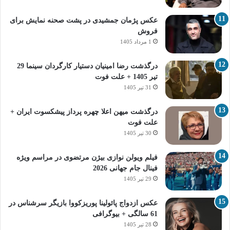
عکس پژمان جمشیدی در پشت صحنه نمایش برای
فروش
1 مرداد 1405
درگذشت رضا امینیان دستیار کارگردان سینما 29
تیر 1405 + علت فوت
31 تیر 1405
درگذشت میهن اعلا چهره پرداز پیشکسوت ایران +
علت فوت
30 تیر 1405
فیلم ویولن نوازی بیژن مرتضوی در مراسم ویژه
فینال جام جهانی 2026
29 تیر 1405
عکس ازدواج پائولینا پوریزکووا بازیگر سرشناس در
61 سالگی + بیوگرافی
28 تیر 1405