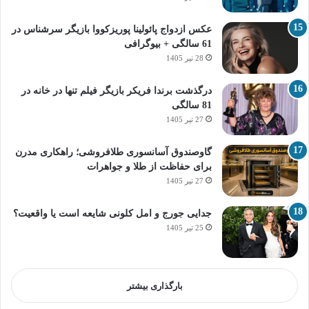
عکس ازدواج پائولینا پوریزکووا بازیگر سرشناس در
61 سالگی + بیوگرافی
28 تیر 1405
درگذشت برندا فریکر بازیگر فیلم تنها در خانه در
81 سالگی
27 تیر 1405
گاوصندوق آسانسوری طلافروشی؛ راهکاری مدرن
برای حفاظت از طلا و جواهرات
27 تیر 1405
جدایی جورج و امل کلونی شایعه است یا واقعیت؟
25 تیر 1405
بارگذاری بیشتر