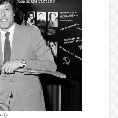
درگذشت