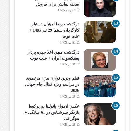
صحنه نمایش برای فروش
1 مرداد 1405
درگذشت رضا امینیان دستیار
کارگردان سینما 29 تیر 1405 +
علت فوت
31 تیر 1405
درگذشت میهن اعلا چهره پرداز
پیشکسوت ایران + علت فوت
30 تیر 1405
فیلم ویولن نوازی بیژن مرتضوی
در مراسم ویژه فینال جام جهانی
2026
29 تیر 1405
عکس ازدواج پائولینا پوریزکووا
بازیگر سرشناس در 61 سالگی +
بیوگرافی
28 تیر 1405