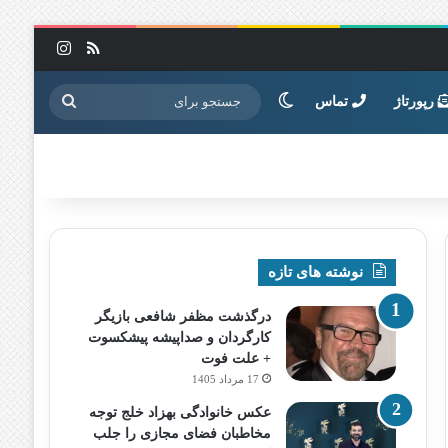
خوراک
اینستاگرا
تغییر پوسته
جستجو
رپورتاژ
تماس
برای
نوشته های تازه
درگذشت مظفر شافعی بازیگر
کارگردان و صداپیشه پیشکسوت
+ علت فوت
17 مرداد 1405
عکس خانوادگی بهزاد خلج توجه
مخاطبان فضای مجازی را جلب