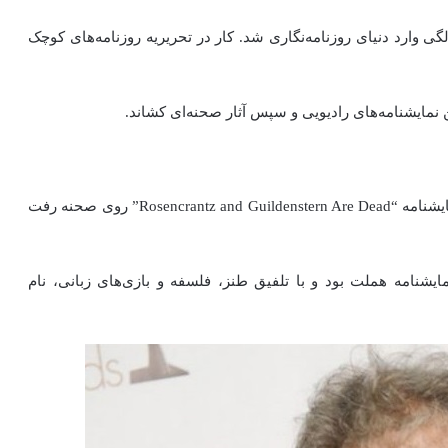
لات دانشگاهی رسمی را ادامه نداد و در سن ۱۷ سالگی وارد دنیای روزنامه‌نگاری شد. کار در تحریریه روزنامه‌های کوچک
ن نمایشنامه‌های رادیویی و سپس آثار صحنه‌ای کشاند.
نقطه عطف زندگی او در سال ۱۹۶۶ رقم خورد؛ زمانی که نمایشنامه “Rosencrantz and Guildenstern Are Dead” روی صحنه رفت
مایشنامه هملت بود و با تلفیق طنز، فلسفه و بازی‌های زبانی، نام