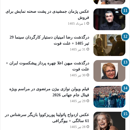
عکس پژمان جمشیدی در پشت صحنه نمایش برای
فروش
1 مرداد 1405
درگذشت رضا امینیان دستیار کارگردان سینما 29
تیر 1405 + علت فوت
31 تیر 1405
درگذشت میهن اعلا چهره پرداز پیشکسوت ایران +
علت فوت
30 تیر 1405
فیلم ویولن نوازی بیژن مرتضوی در مراسم ویژه
فینال جام جهانی 2026
29 تیر 1405
عکس ازدواج پائولینا پوریزکووا بازیگر سرشناس در
61 سالگی + بیوگرافی
28 تیر 1405