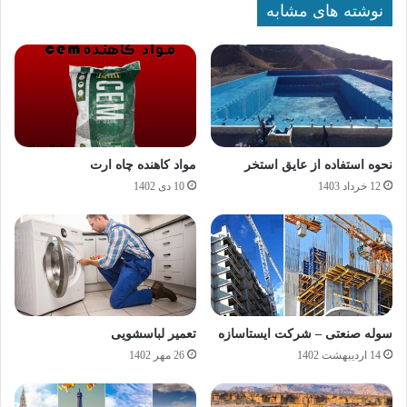
نوشته های مشابه
نحوه استفاده از عایق استخر
مواد کاهنده چاه ارت
12 خرداد 1403
10 دی 1402
سوله صنعتی – شرکت ایستاسازه
تعمیر لباسشویی
14 اردیبهشت 1402
26 مهر 1402