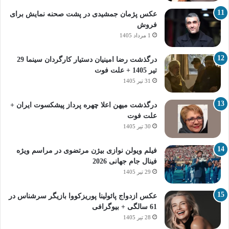
عکس پژمان جمشیدی در پشت صحنه نمایش برای
فروش
1 مرداد 1405
درگذشت رضا امینیان دستیار کارگردان سینما 29
تیر 1405 + علت فوت
31 تیر 1405
درگذشت میهن اعلا چهره پرداز پیشکسوت ایران +
علت فوت
30 تیر 1405
فیلم ویولن نوازی بیژن مرتضوی در مراسم ویژه
فینال جام جهانی 2026
29 تیر 1405
عکس ازدواج پائولینا پوریزکووا بازیگر سرشناس در
61 سالگی + بیوگرافی
28 تیر 1405