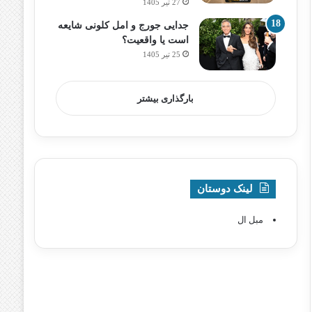
27 تیر 1405
جدایی جورج و امل کلونی شایعه
است یا واقعیت؟
25 تیر 1405
بارگذاری بیشتر
لینک دوستان
مبل ال