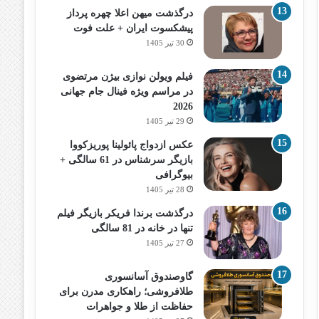
درگذشت میهن اعلا چهره پرداز
پیشکسوت ایران + علت فوت
30 تیر 1405
فیلم ویولن نوازی بیژن مرتضوی
در مراسم ویژه فینال جام جهانی
2026
29 تیر 1405
عکس ازدواج پائولینا پوریزکووا
بازیگر سرشناس در 61 سالگی +
بیوگرافی
28 تیر 1405
درگذشت برندا فریکر بازیگر فیلم
تنها در خانه در 81 سالگی
27 تیر 1405
گاوصندوق آسانسوری
طلافروشی؛ راهکاری مدرن برای
حفاظت از طلا و جواهرات