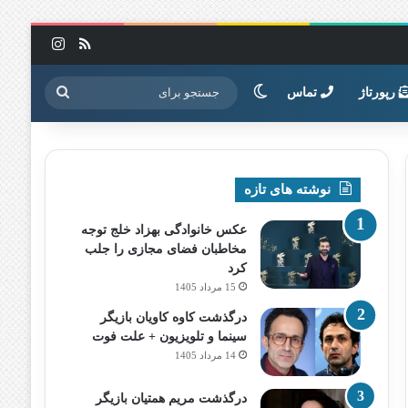
خوراک
اینستاگرا
تغییر پوسته
جستجو
رپورتاژ
تماس
برای
نوشته های تازه
عکس خانوادگی بهزاد خلج توجه
مخاطبان فضای مجازی را جلب
کرد
15 مرداد 1405
درگذشت کاوه کاویان بازیگر
سینما و تلویزیون + علت فوت
14 مرداد 1405
درگذشت مریم همتیان بازیگر