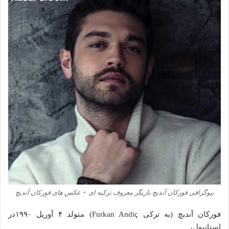
بیوگرافی فورکان آندیچ بازیگر معروف ترکیه ای + عکس های فورکان آندیچ
فورکان آندیچ (به ترکی Furkan Andiç) متولد ۴ آوریل ۱۹۹۰در
استانبول،