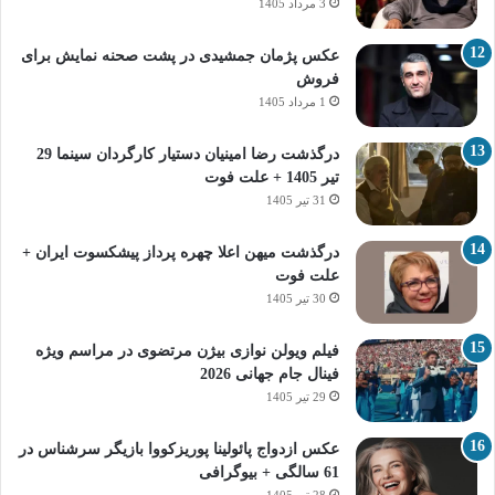
3 مرداد 1405
عکس پژمان جمشیدی در پشت صحنه نمایش برای
فروش
1 مرداد 1405
درگذشت رضا امینیان دستیار کارگردان سینما 29
تیر 1405 + علت فوت
31 تیر 1405
درگذشت میهن اعلا چهره پرداز پیشکسوت ایران +
علت فوت
30 تیر 1405
فیلم ویولن نوازی بیژن مرتضوی در مراسم ویژه
فینال جام جهانی 2026
29 تیر 1405
عکس ازدواج پائولینا پوریزکووا بازیگر سرشناس در
61 سالگی + بیوگرافی
28 تیر 1405