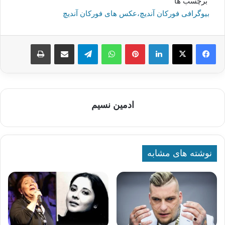
برچسب ها
بیوگرافی فورکان آندیچ،عکس های فورکان آندیچ
لینکدین
پینترست
واتس آپ
تلگرام
اشتراک گذاری از طریق ایمیل
چاپ
ادمین نسیم
نوشته های مشابه