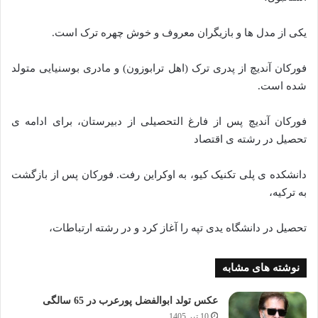
یکی از مدل ها و بازیگران معروف و خوش چهره ترک است.
فورکان آندیچ از پدری ترک (اهل ترابوزون) و مادری بوسنیایی متولد
شده است.
فورکان آندیچ پس از فارغ التحصیلی از دبیرستان، برای ادامه ی
تحصیل در رشته ی اقتصاد
دانشکده ی پلی تکنیک کیو، به اوکراین رفت. فورکان پس از بازگشت
به ترکیه،
تحصیل در دانشگاه یدی تپه را آغاز کرد و در رشته ارتباطات،
نوشته های مشابه
عکس تولد ابوالفضل پورعرب در 65 سالگی
10 تیر 1405