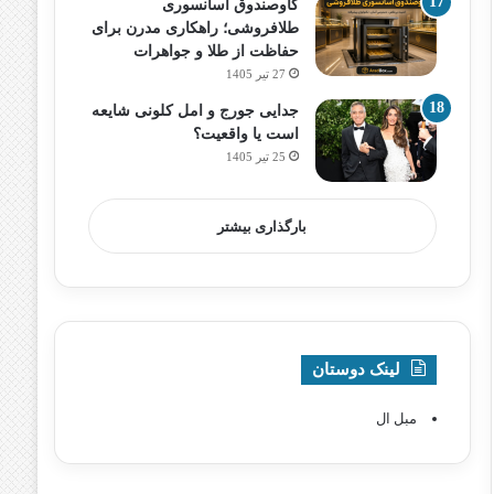
گاوصندوق آسانسوری
طلافروشی؛ راهکاری مدرن برای
حفاظت از طلا و جواهرات
27 تیر 1405
جدایی جورج و امل کلونی شایعه
است یا واقعیت؟
25 تیر 1405
بارگذاری بیشتر
لینک دوستان
مبل ال