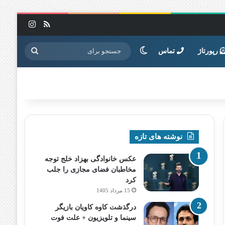
خوراک
اینستاگرا
تغییر پوسته
جستجو
رپورتاژ
تماس
برای
نوشته های تازه
عکس خانوادگی بهزاد خلج توجه
مخاطبان فضای مجازی را جلب
کرد
15 مرداد 1405
درگذشت کاوه کاویان بازیگر
سینما و تلویزیون + علت فوت