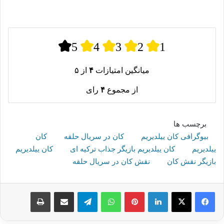
5
4
3
2
1
میانگین امتیازات
۴
از ۵
از مجموع
۴
رای
برچسب ها
بیوگرافی کان ییلدیریم
کان در سریال حلقه
کان
ییلدیریم
کان ییلدیریم بازیگر جذاب ترکیه ای
کان ییلدیریم
بازیگر نقش کان
نقش کان در سریال حلقه
لینکدین
پینترست
واتس آپ
تلگرام
اشتراک گذاری از طریق ایمیل
چاپ