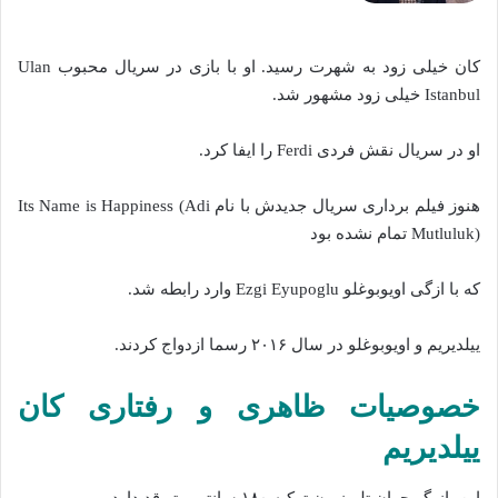
کان خیلی زود به شهرت رسید. او با بازی در سریال محبوب Ulan
Istanbul خیلی زود مشهور شد.
او در سریال نقش فردی Ferdi را ایفا کرد.
هنوز فیلم برداری سریال جدیدش با نام Its Name is Happiness (Adi
Mutluluk) تمام نشده بود
که با ازگی اویوبوغلو Ezgi Eyupoglu وارد رابطه شد.
ییلدیریم و اویوبوغلو در سال ۲۰۱۶ رسما ازدواج کردند.
خصوصیات ظاهری و رفتاری کان
ییلدیریم
این بازیگر جوان تلویزیون ترکیه ۱۸۰ سانتی متر قد دارد.