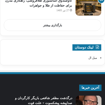
گاوصندوق آسانسوری طلافروشی؛ راهکاری مدرن
برای حفاظت از طلا و جواهرات
27 تیر 1405
بارگذاری بیشتر
لینک دوستان
مبل ال
آخرین خبرها
درگذشت مظفر شافعی بازیگر کارگردان و
صداپیشه پیشکسوت + علت فوت