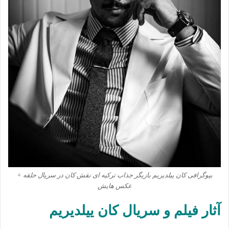
بیوگرافی کان ییلدیریم بازیگر جذاب ترکیه ای نقش کان در سریال حلقه +
عکس هایش
آثار فیلم و سریال کان ییلدیریم