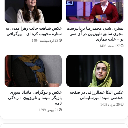
بستری شدن محمدرضا یزدانپرست
عکس شباهت جالب زهرا مددی به
مجری سابق تلویزیون در آی سی
ستاره محبوب کره ای + بیوگرافی
یو + علت بیماری
25 اردیبهشت 1404
27 اسفند 1403
عکس الیکا عبدالرزاقی در صفحه
عکس و بیوگرافی ماندانا سوری
شخصی سپند امیرسلیمانی
بازیگر سینما و تلویزیون + زندگی
نامه
20 مرداد 1403
21 بهمن 1399