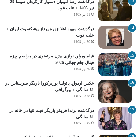
درگذشت رضا امینیان دستیار کارگردان سینما 29
تیر 1405 + علت فوت
31 تیر 1405
درگذشت میهن اعلا چهره پرداز پیشکسوت ایران +
علت فوت
30 تیر 1405
فیلم ویولن نوازی بیژن مرتضوی در مراسم ویژه
فینال جام جهانی 2026
29 تیر 1405
عکس ازدواج پائولینا پوریزکووا بازیگر سرشناس در
61 سالگی + بیوگرافی
28 تیر 1405
درگذشت برندا فریکر بازیگر فیلم تنها در خانه در
81 سالگی
27 تیر 1405