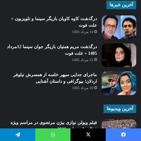
آخرین خبرها
درگذشت کاوه کاویان بازیگر سینما و تلویزیون +
علت فوت
14 مرداد 1405
درگذشت مریم همتیان بازیگر جوان سینما 12مرداد
1405 + علت فوت
12 مرداد 1405
ماجرای جدایی سپهر خلسه از همسرش نیلوفر
اردلان؛ بیوگرافی و داستان آشنایی
10 مرداد 1405
آخرین ویدیوها
فیلم ویولن نوازی بیژن مرتضوی در مراسم ویژه
فینال جام جهانی 2026
29 تیر 1405
یسبوک
X
واتس آپ
تلگرام