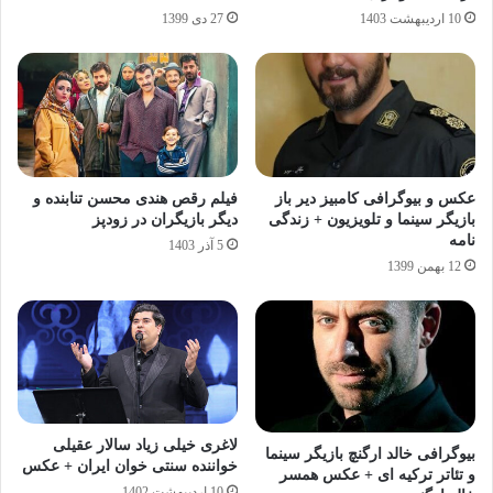
10 اردیبهشت 1403
27 دی 1399
عکس و بیوگرافی کامبیز دیر باز
فیلم رقص هندی محسن تنابنده و
بازیگر سینما و تلویزیون + زندگی
دیگر بازیگران در زودپز
نامه
5 آذر 1403
12 بهمن 1399
لاغری خیلی زیاد سالار عقیلی
بیوگرافی خالد ارگنچ بازیگر سینما
خواننده سنتی خوان ایران + عکس
و تئاتر ترکیه ای + عکس همسر
10 اردیبهشت 1402