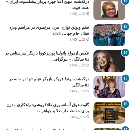
درگذشت میهن اعلا چهره پرداز پیشکسوت ایران +
علت فوت
30 تیر 1405
فیلم ویولن نوازی بیژن مرتضوی در مراسم ویژه
فینال جام جهانی 2026
29 تیر 1405
عکس ازدواج پائولینا پوریزکووا بازیگر سرشناس در
61 سالگی + بیوگرافی
28 تیر 1405
درگذشت برندا فریکر بازیگر فیلم تنها در خانه در
81 سالگی
27 تیر 1405
گاوصندوق آسانسوری طلافروشی؛ راهکاری مدرن
برای حفاظت از طلا و جواهرات
27 تیر 1405