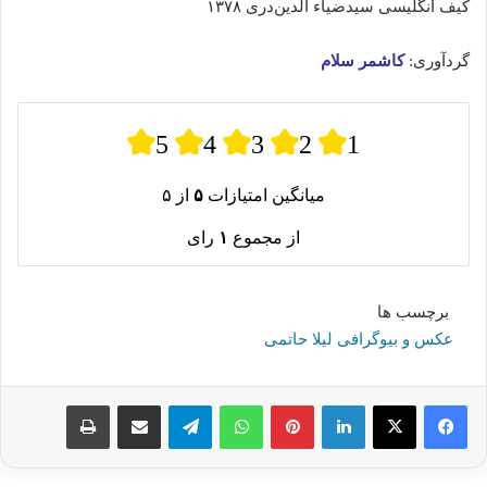
کیف انگلیسی سیدضیاء الدین‌دری ۱۳۷۸
گردآوری:
کاشمر سلام
5
4
3
2
1
میانگین امتیازات
۵
از ۵
از مجموع
۱
رای
برچسب ها
عکس و بیوگرافی لیلا حاتمی
لینکدین
پینترست
واتس آپ
تلگرام
اشتراک گذاری از طریق ایمیل
چاپ