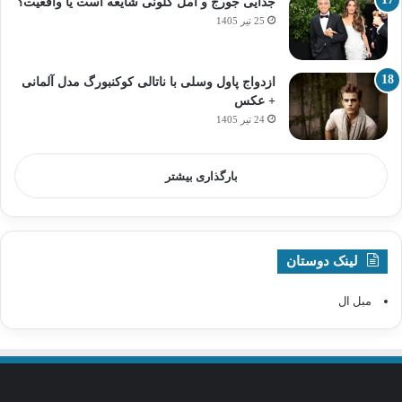
جدایی جورج و امل کلونی شایعه است یا واقعیت؟
25 تیر 1405
ازدواج پاول وسلی با ناتالی کوکنبورگ مدل آلمانی
+ عکس
24 تیر 1405
بارگذاری بیشتر
لینک دوستان
مبل ال