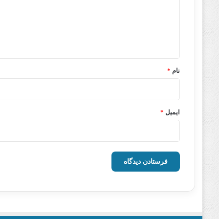
گ
ا
ه
*
نام
*
ایمیل
*