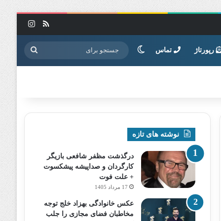
خوراک
اینستاگرا
تغییر پوسته
جستجو
رپورتاژ
تماس
برای
نوشته های تازه
درگذشت مظفر شافعی بازیگر
کارگردان و صداپیشه پیشکسوت
+ علت فوت
17 مرداد 1405
عکس خانوادگی بهزاد خلج توجه
مخاطبان فضای مجازی را جلب