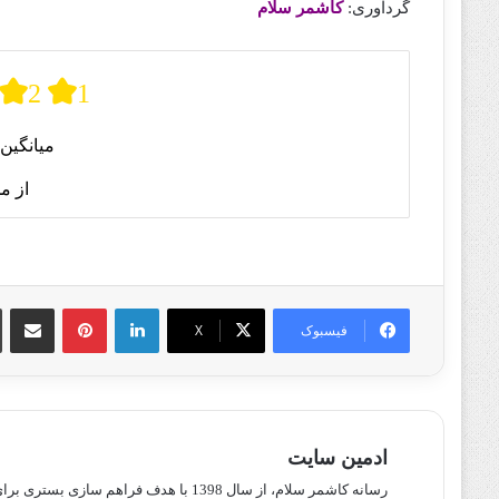
گردآوری:
کاشمر سلام
2
1
میانگین 
از م
لینکدین
پینترست
اشتراک گذا
فیسبوک
X
ادمین سایت
رسانه کاشمر سلام، از سال 1398 با هدف ف