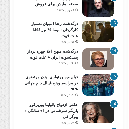
صحنه نمایش برای فروش
1 مرداد 1405
درگذشت رضا امینیان دستیار
کارگردان سینما 29 تیر 1405 +
علت فوت
31 تیر 1405
درگذشت میهن اعلا چهره پرداز
پیشکسوت ایران + علت فوت
30 تیر 1405
فیلم ویولن نوازی بیژن مرتضوی
در مراسم ویژه فینال جام جهانی
2026
29 تیر 1405
عکس ازدواج پائولینا پوریزکووا
بازیگر سرشناس در 61 سالگی +
بیوگرافی
28 تیر 1405