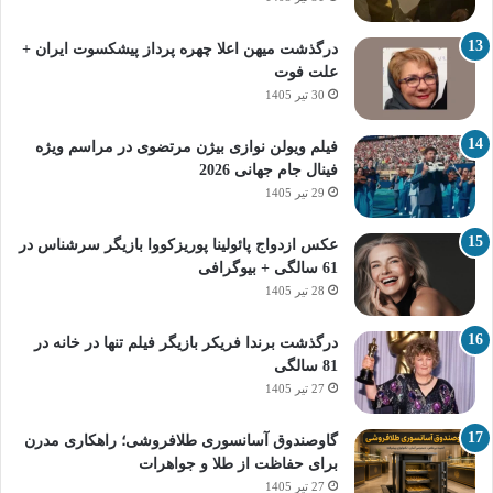
درگذشت میهن اعلا چهره پرداز پیشکسوت ایران +
علت فوت
30 تیر 1405
فیلم ویولن نوازی بیژن مرتضوی در مراسم ویژه
فینال جام جهانی 2026
29 تیر 1405
عکس ازدواج پائولینا پوریزکووا بازیگر سرشناس در
61 سالگی + بیوگرافی
28 تیر 1405
درگذشت برندا فریکر بازیگر فیلم تنها در خانه در
81 سالگی
27 تیر 1405
گاوصندوق آسانسوری طلافروشی؛ راهکاری مدرن
برای حفاظت از طلا و جواهرات
27 تیر 1405