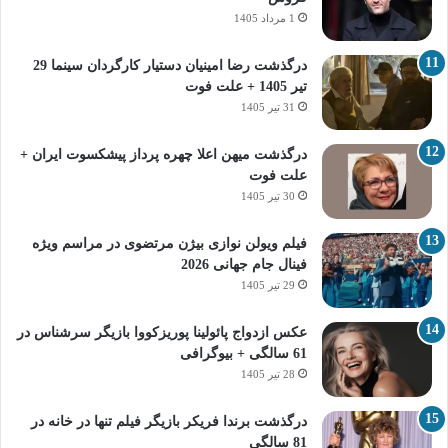
1 مرداد 1405
درگذشت رضا امینیان دستیار کارگردان سینما 29
تیر 1405 + علت فوت
31 تیر 1405
درگذشت میهن اعلا چهره پرداز پیشکسوت ایران +
علت فوت
30 تیر 1405
فیلم ویولن نوازی بیژن مرتضوی در مراسم ویژه
فینال جام جهانی 2026
29 تیر 1405
عکس ازدواج پائولینا پوریزکووا بازیگر سرشناس در
61 سالگی + بیوگرافی
28 تیر 1405
درگذشت برندا فریکر بازیگر فیلم تنها در خانه در
81 سالگی