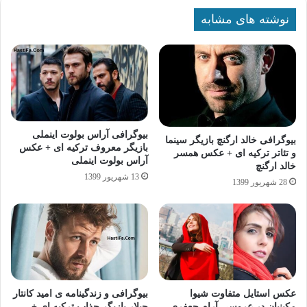
نوشته های مشابه
بیوگرافی آراس بولوت اینملی
بیوگرافی خالد ارگنچ بازیگر سینما
بازیگر معروف ترکیه ای + عکس
و تئاتر ترکیه ای + عکس همسر
آراس بولوت اینملی
خالد ارگنچ
13 شهریور 1399
28 شهریور 1399
عکس استایل متفاوت شیوا
بیوگرافی و زندگینامه ی امید کانتار
مکینیان در عروسی آرام جعفری
چیلار بازیگر جذاب ترکیه ای +