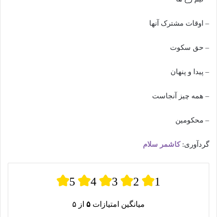
– اوقات مشترک آنها
– حق سکوت
– پیدا و پنهان
– همه چیز آنجاست
– محکومین
گردآوری:
کاشمر سلام
5
4
3
2
1
میانگین امتیازات
۵
از ۵