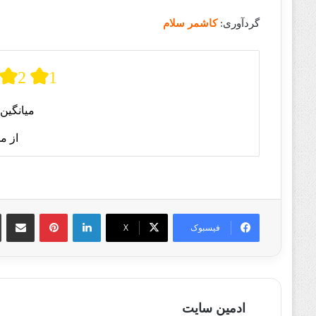
گردآوری:
کاشمر سلام
2
1
میانگین 
از م
لینکدین
پینترست
اشتراک گذا
فیسبوک
X
ادمین سایت