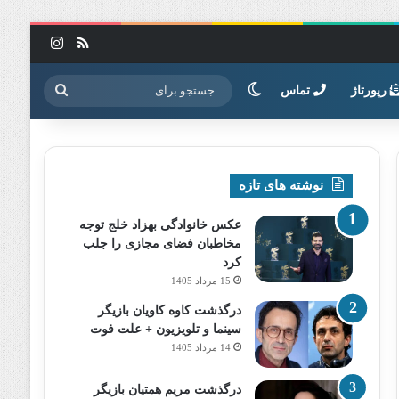
خوراک
اینستاگرا
تغییر پوسته
جستجو
رپورتاژ
تماس
برای
نوشته های تازه
عکس خانوادگی بهزاد خلج توجه
مخاطبان فضای مجازی را جلب
کرد
15 مرداد 1405
درگذشت کاوه کاویان بازیگر
سینما و تلویزیون + علت فوت
14 مرداد 1405
درگذشت مریم همتیان بازیگر