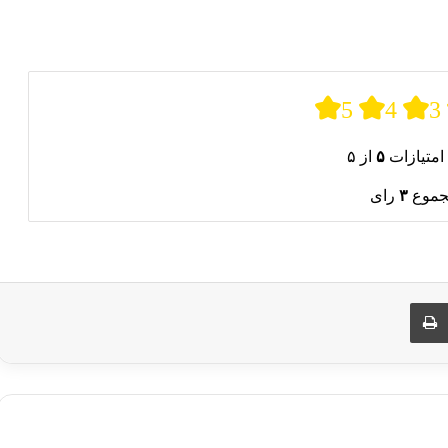
5
4
3
امتیازات
۵
از ۵
جموع
۳
رای
ری از طریق ایمیل
چاپ