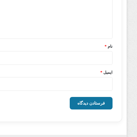
گ
ا
ه
*
نام
*
ایمیل
*