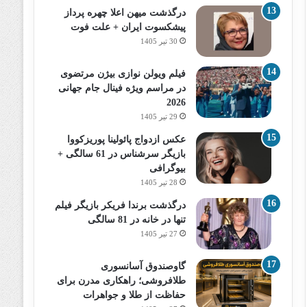
درگذشت میهن اعلا چهره پرداز
پیشکسوت ایران + علت فوت
30 تیر 1405
فیلم ویولن نوازی بیژن مرتضوی
در مراسم ویژه فینال جام جهانی
2026
29 تیر 1405
عکس ازدواج پائولینا پوریزکووا
بازیگر سرشناس در 61 سالگی +
بیوگرافی
28 تیر 1405
درگذشت برندا فریکر بازیگر فیلم
تنها در خانه در 81 سالگی
27 تیر 1405
گاوصندوق آسانسوری
طلافروشی؛ راهکاری مدرن برای
حفاظت از طلا و جواهرات