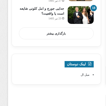
27 تیر 1405
جدایی جورج و امل کلونی شایعه
است یا واقعیت؟
25 تیر 1405
بارگذاری بیشتر
لینک دوستان
مبل ال