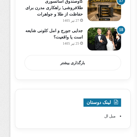
گاوصندوق آسانسوری
طلافروشی؛ راهکاری مدرن برای
حفاظت از طلا و جواهرات
27 تیر 1405
جدایی جورج و امل کلونی شایعه
است یا واقعیت؟
25 تیر 1405
بارگذاری بیشتر
لینک دوستان
مبل ال