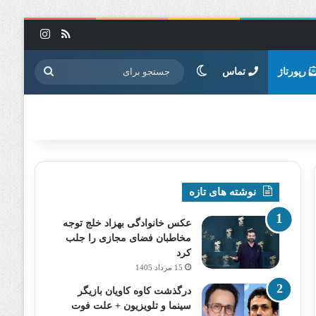
خوراک
اینستاگرا
تغییر پوسته
جستجو
رپورتاژ
تماس
برای
نوشته های تازه
عکس خانوادگی بهزاد خلج توجه
مخاطبان فضای مجازی را جلب
کرد
15 مرداد 1405
درگذشت کاوه کاویان بازیگر
سینما و تلویزیون + علت فوت