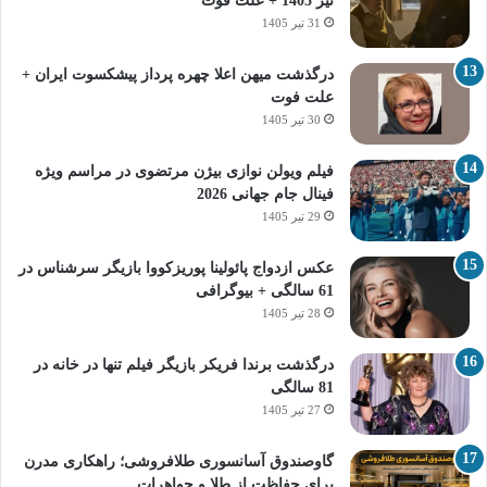
تیر 1405 + علت فوت
31 تیر 1405
درگذشت میهن اعلا چهره پرداز پیشکسوت ایران +
علت فوت
30 تیر 1405
فیلم ویولن نوازی بیژن مرتضوی در مراسم ویژه
فینال جام جهانی 2026
29 تیر 1405
عکس ازدواج پائولینا پوریزکووا بازیگر سرشناس در
61 سالگی + بیوگرافی
28 تیر 1405
درگذشت برندا فریکر بازیگر فیلم تنها در خانه در
81 سالگی
27 تیر 1405
گاوصندوق آسانسوری طلافروشی؛ راهکاری مدرن
برای حفاظت از طلا و جواهرات