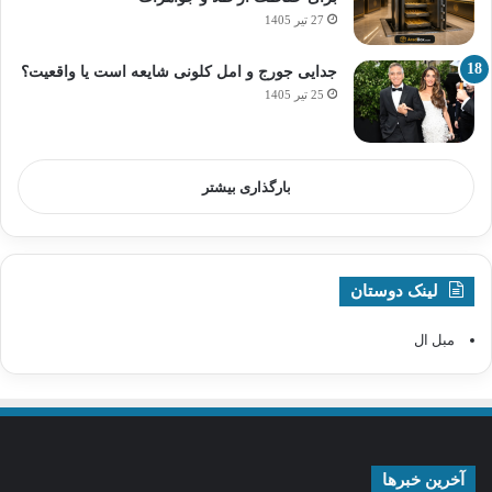
27 تیر 1405
جدایی جورج و امل کلونی شایعه است یا واقعیت؟
25 تیر 1405
بارگذاری بیشتر
لینک دوستان
مبل ال
آخرین خبرها