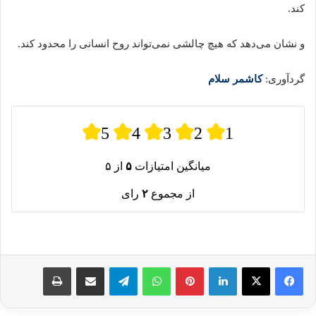
کند.
و نشان می‌دهد که هیچ چالشی نمی‌تواند روح انسانی را محدود کند.
گردآوری:
کاشمر سلام
5
4
3
2
1
میانگین امتیازات
۵
از ۵
از مجموع
۲
رای
لینکدین
پینترست
واتس آپ
تلگرام
اشتراک گذاری از طریق ایمیل
چاپ