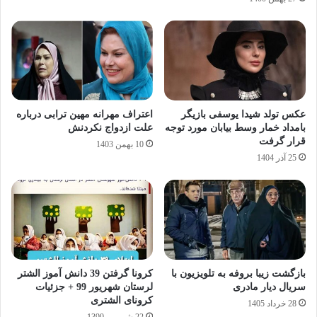
عکس تولد شیدا یوسفی بازیگر
اعتراف مهرانه مهین ترابی درباره
بامداد خمار وسط بیابان مورد توجه
علت ازدواج نکردنش
قرار گرفت
10 بهمن 1403
25 آذر 1404
بازگشت زیبا بروفه به تلویزیون با
کرونا گرفتن 39 دانش آموز الشتر
سریال دیار مادری
لرستان شهریور 99 + جزئیات
کرونای الشتری
28 خرداد 1405
22 شهریور 1399