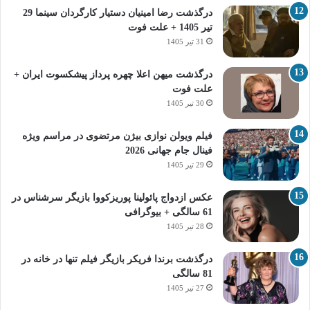
درگذشت رضا امینیان دستیار کارگردان سینما 29
تیر 1405 + علت فوت
31 تیر 1405
درگذشت میهن اعلا چهره پرداز پیشکسوت ایران +
علت فوت
30 تیر 1405
فیلم ویولن نوازی بیژن مرتضوی در مراسم ویژه
فینال جام جهانی 2026
29 تیر 1405
عکس ازدواج پائولینا پوریزکووا بازیگر سرشناس در
61 سالگی + بیوگرافی
28 تیر 1405
درگذشت برندا فریکر بازیگر فیلم تنها در خانه در
81 سالگی
27 تیر 1405