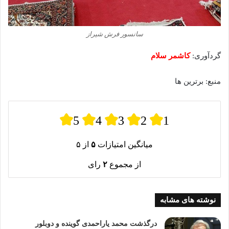
سانسور فرش شیراز
گردآوری:
کاشمر سلام
منبع: برترین ها
5
4
3
2
1
میانگین امتیازات
۵
از ۵
از مجموع
۲
رای
نوشته های مشابه
درگذشت محمد یاراحمدی گوینده و دوبلور