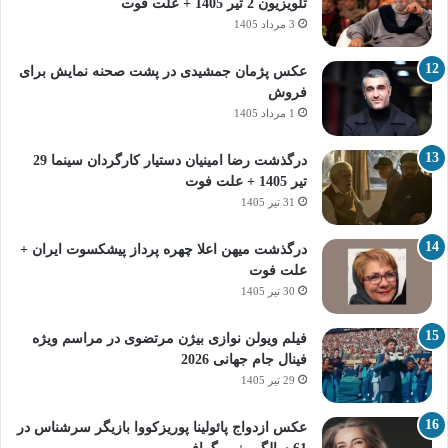
تلویزیون 2 تیر 1405 + علت فوت
3 مرداد 1405
عکس پژمان جمشیدی در پشت صحنه نمایش برای
فروش
1 مرداد 1405
درگذشت رضا امینیان دستیار کارگردان سینما 29
تیر 1405 + علت فوت
31 تیر 1405
درگذشت میهن اعلا چهره پرداز پیشکسوت ایران +
علت فوت
30 تیر 1405
فیلم ویولن نوازی بیژن مرتضوی در مراسم ویژه
فینال جام جهانی 2026
29 تیر 1405
عکس ازدواج پائولینا پوریزکووا بازیگر سرشناس در