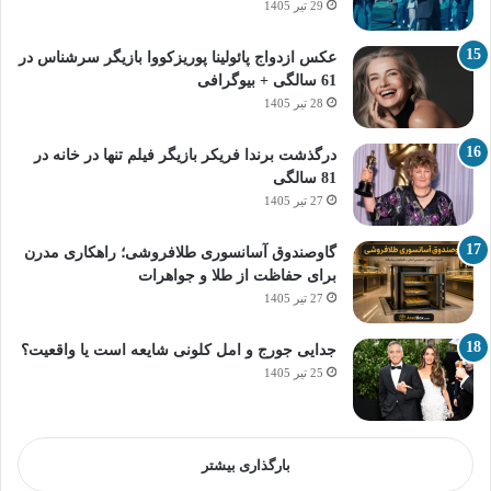
29 تیر 1405
عکس ازدواج پائولینا پوریزکووا بازیگر سرشناس در
61 سالگی + بیوگرافی
28 تیر 1405
درگذشت برندا فریکر بازیگر فیلم تنها در خانه در
81 سالگی
27 تیر 1405
گاوصندوق آسانسوری طلافروشی؛ راهکاری مدرن
برای حفاظت از طلا و جواهرات
27 تیر 1405
جدایی جورج و امل کلونی شایعه است یا واقعیت؟
25 تیر 1405
بارگذاری بیشتر