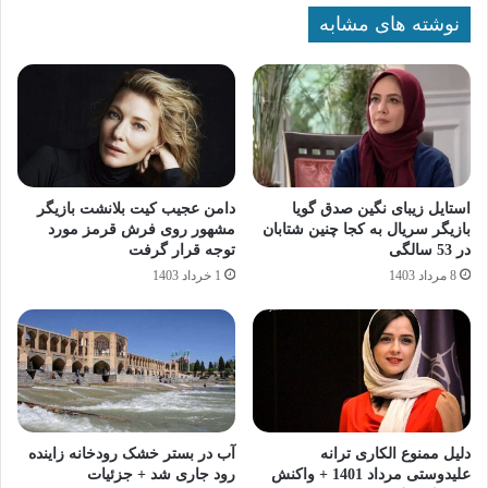
نوشته های مشابه
استایل زیبای نگین صدق‌ گویا
دامن عجیب کیت بلانشت بازیگر
بازیگر سریال به کجا چنین شتابان
مشهور روی فرش قرمز مورد
در 53 سالگی
توجه قرار گرفت
8 مرداد 1403
1 خرداد 1403
دلیل ممنوع الکاری ترانه
آب در بستر خشک رودخانه زاینده
علیدوستی مرداد 1401 + واکنش
رود جاری شد + جزئیات