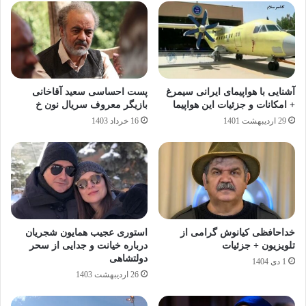
آشنایی با هواپیمای ایرانی سیمرغ
پست احساسی سعید آقاخانی
+ امکانات و جزئیات این هواپیما
بازیگر معروف سریال نون خ
29 اردیبهشت 1401
16 خرداد 1403
خداحافظی کیانوش گرامی از
استوری عجیب همایون شجریان
تلویزیون + جزئیات
درباره خیانت و جدایی از سحر
دولتشاهی
1 دی 1404
26 اردیبهشت 1403