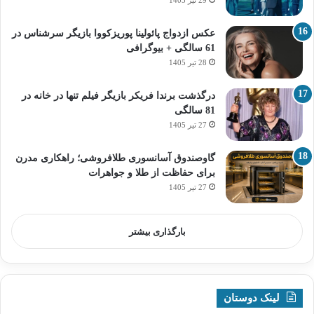
عکس ازدواج پائولینا پوریزکووا بازیگر سرشناس در
61 سالگی + بیوگرافی
28 تیر 1405
درگذشت برندا فریکر بازیگر فیلم تنها در خانه در
81 سالگی
27 تیر 1405
گاوصندوق آسانسوری طلافروشی؛ راهکاری مدرن
برای حفاظت از طلا و جواهرات
27 تیر 1405
بارگذاری بیشتر
لینک دوستان