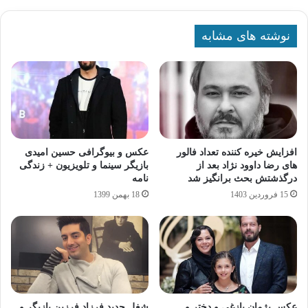
نوشته های مشابه
افزایش خیره کننده تعداد فالور
عکس و بیوگرافی حسین امیدی
های رضا داوود نژاد بعد از
بازیگر سینما و تلویزیون + زندگی
درگذشتش بحث برانگیز شد
نامه
15 فروردین 1403
18 بهمن 1399
عکس پژمان بازغی و دختر و
شغل جدید فرزاد فرزین بازیگر و