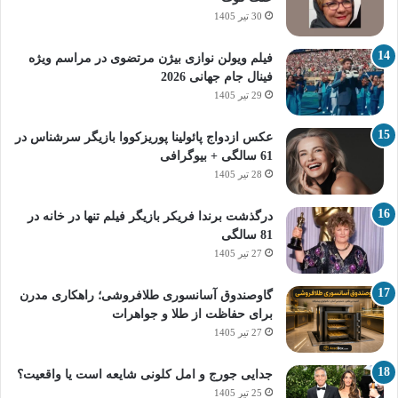
30 تیر 1405
فیلم ویولن نوازی بیژن مرتضوی در مراسم ویژه
فینال جام جهانی 2026
29 تیر 1405
عکس ازدواج پائولینا پوریزکووا بازیگر سرشناس در
61 سالگی + بیوگرافی
28 تیر 1405
درگذشت برندا فریکر بازیگر فیلم تنها در خانه در
81 سالگی
27 تیر 1405
گاوصندوق آسانسوری طلافروشی؛ راهکاری مدرن
برای حفاظت از طلا و جواهرات
27 تیر 1405
جدایی جورج و امل کلونی شایعه است یا واقعیت؟
25 تیر 1405