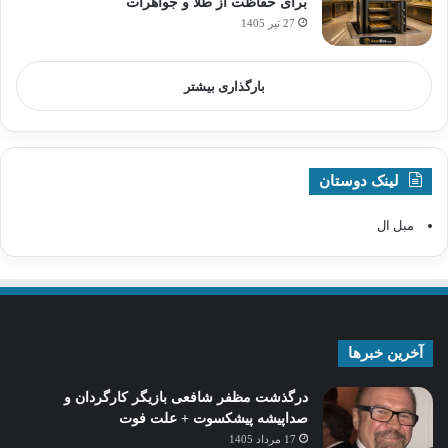
برای حفاظت از طلا و جواهرات
27 تیر 1405
بارگذاری بیشتر
لینک دوستان
مبل ال
آخرین خبرها
درگذشت مظفر شافعی بازیگر کارگردان و
صداپیشه پیشکسوت + علت فوت
17 مرداد 1405