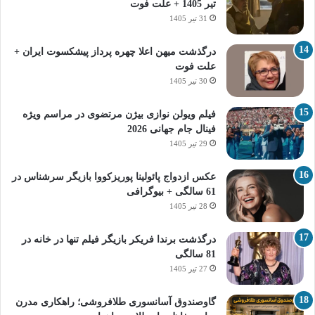
تیر 1405 + علت فوت
31 تیر 1405
درگذشت میهن اعلا چهره پرداز پیشکسوت ایران +
علت فوت
30 تیر 1405
فیلم ویولن نوازی بیژن مرتضوی در مراسم ویژه
فینال جام جهانی 2026
29 تیر 1405
عکس ازدواج پائولینا پوریزکووا بازیگر سرشناس در
61 سالگی + بیوگرافی
28 تیر 1405
درگذشت برندا فریکر بازیگر فیلم تنها در خانه در
81 سالگی
27 تیر 1405
گاوصندوق آسانسوری طلافروشی؛ راهکاری مدرن