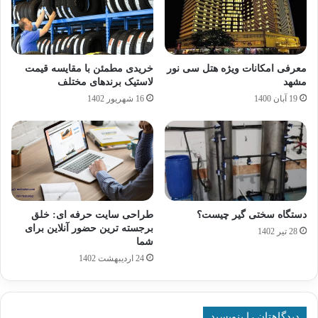
معرفی امکانات ویژه هتل سی نور
خریدی مطمئن با مقایسه قیمت
مشهد
لاستیک برندهای مختلف
19 آبان 1400
16 شهریور 1402
دستگاه سختی گیر چیست؟
طراحی سایت حرفه ای: خلق
برجسته ترین حضور آنلاین برای
28 تیر 1402
شما
24 اردیبهشت 1402
دیدگاهتان را بنویسید