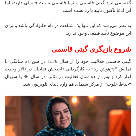
گفته می‌شود گیتی قاسمی و ثریا قاسمی نسبت فامیلی دارند، اما
این ادعا تاکنون تایید یا رد نشده‌ است.
به نظر می‌رسد که این تنها یک شباهت در نام خانوادگی باشد و برای
این موضوع تأیید قطعی وجود ندارد.
شروع بازیگری گیتی قاسمی
گیتی قاسمی فعالیت خود را از سال 1376 در سن 21 سالگی با
نمایش “دژهوش ربا” به کارگردانی تاجبخش فناییان در تالار وحدت
آغاز کرد و پس از ده سال فعالیت در تئاتر، در سال 86 با سریال
“حیاط خلوت” از مرکز سیمای قم وارد دنیای تلویزیون شد.