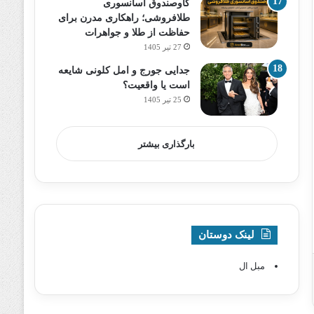
گاوصندوق آسانسوری
طلافروشی؛ راهکاری مدرن برای
حفاظت از طلا و جواهرات
27 تیر 1405
جدایی جورج و امل کلونی شایعه
است یا واقعیت؟
25 تیر 1405
بارگذاری بیشتر
لینک دوستان
مبل ال