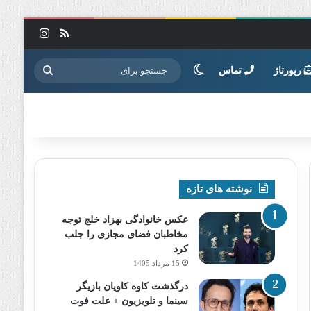
خوراک
اینستاگرا
تغییر پوسته
جستجو
رپورتاژ
تماس
برای
نوشته های تازه
عکس خانوادگی بهزاد خلج توجه
مخاطبان فضای مجازی را جلب
کرد
15 مرداد 1405
درگذشت کاوه کاویان بازیگر
سینما و تلویزیون + علت فوت