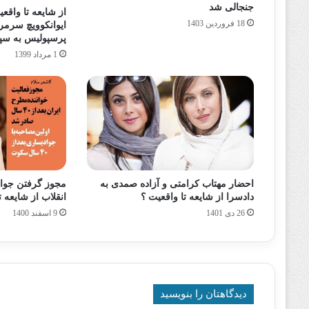
جنجالی شد
از شایعه تا واقع
18 فروردین 1403
ایوانکوویچ سرم
پرسپولیس به سپا
1 مرداد 1399
احضار مهتاب کرامتی و آزاده صمدی به
مجوز گرفتن جواد
دادسرا از شایعه تا واقعیت ؟
انقلاب از شایعه ت
26 دی 1401
9 اسفند 1400
دیدگاهتان را بنویسید