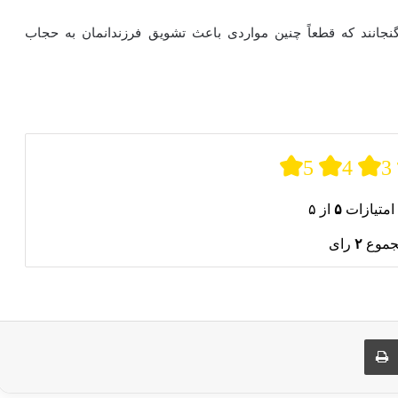
بگنجانند که قطعاً چنین مواردی باعث تشویق فرزندانمان به حجاب
5
4
3
امتیازات
۵
از ۵
جموع
۲
رای
ری از طریق ایمیل
چاپ