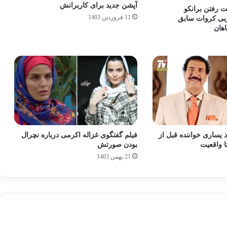
آپشن جدید برای کاربرانش
یت رفتن برانکو
11 فروردین 1403
ربی کروات سابق
هان
 یساری خواننده قبل از
فیلم گفتگوی غزاله اکرمی درباره نچرال
ا واقعیت
بودن صورتش
21 بهمن 1403