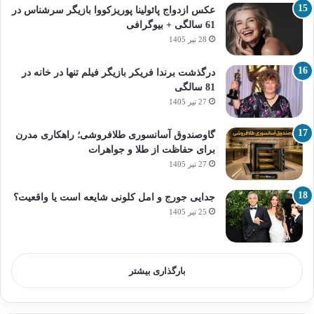
عکس ازدواج پائولینا پوریزکووا بازیگر سرشناس در
61 سالگی + بیوگرافی
28 تیر 1405
درگذشت برندا فریکر بازیگر فیلم تنها در خانه در
81 سالگی
27 تیر 1405
گاوصندوق آسانسوری طلافروشی؛ راهکاری مدرن
برای حفاظت از طلا و جواهرات
27 تیر 1405
جدایی جورج و امل کلونی شایعه است یا واقعیت؟
25 تیر 1405
بارگذاری بیشتر