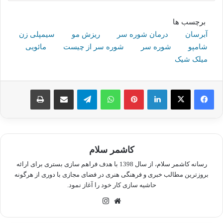
برچسب ها
آبرسان
درمان شوره سر
ریزش مو
سیمپلی زن
شامپو
شوره سر
شوره سر از چیست
مائویی
میلک شیک
لینکدین
پینترست
واتس آپ
تلگرام
اشتراک گذاری از طریق ایمیل
چاپ
کاشمر سلام
رسانه کاشمر سلام، از سال 1398 با هدف فراهم سازی بستری برای ارائه
بروزترین مطالب خبری و فرهنگی هنری در فضای مجازی با دوری از هرگونه
حاشیه سازی کار خود را آغاز نمود.
وبسایت
اینستاگرام