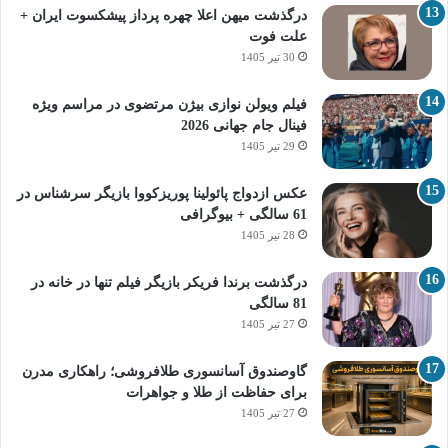
درگذشت میهن اعلا چهره پرداز پیشکسوت ایران +
علت فوت
30 تیر 1405
فیلم ویولن نوازی بیژن مرتضوی در مراسم ویژه
فینال جام جهانی 2026
29 تیر 1405
عکس ازدواج پائولینا پوریزکووا بازیگر سرشناس در
61 سالگی + بیوگرافی
28 تیر 1405
درگذشت برندا فریکر بازیگر فیلم تنها در خانه در
81 سالگی
27 تیر 1405
گاوصندوق آسانسوری طلافروشی؛ راهکاری مدرن
برای حفاظت از طلا و جواهرات
27 تیر 1405