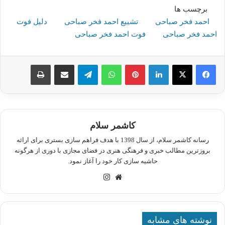
برچسب ها
احمد فخر صباحی
تشییع احمد فخر صباحی
دلیل فوت
احمد فخر صباحی
فوت احمد فخر صباحی
لینکدین
پینترست
واتس آپ
تلگرام
اشتراک گذاری از طریق ایمیل
چاپ
کاشمر سلام
رسانه کاشمر سلام، از سال 1398 با هدف فراهم سازی بستری برای ارائه
بروزترین مطالب خبری و فرهنگی هنری در فضای مجازی با دوری از هرگونه
حاشیه سازی کار خود را آغاز نمود.
وبسایت
اینستاگرام
نوشته های مشابه