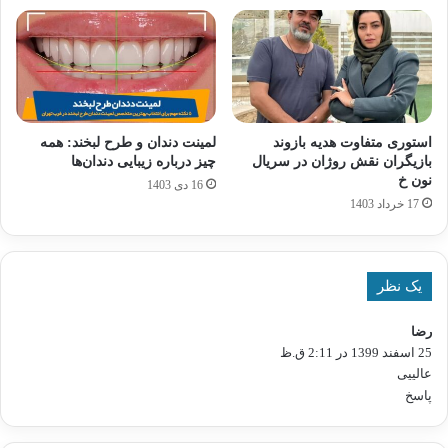
استوری متفاوت هدیه بازوند
لمینت دندان و طرح لبخند: همه
بازیگران نقش روژان در سریال
چیز درباره زیبایی دندان‌ها
نون خ
16 دی 1403
17 خرداد 1403
یک نظر
رضا
گ
25 اسفند 1399 در 2:11 ق.ظ
ف
ت
عالییی
:
پاسخ