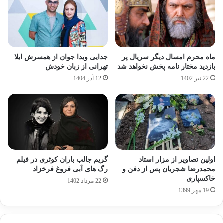
ماه محرم امسال دیگر سریال پر
جدایی ویدا جوان از همسرش ایلا
بازدید مختار نامه پخش نخواهد شد
تهرانی از زبان خودش
22 تیر 1402
12 آذر 1404
اولین تصاویر از مزار استاد
گریم جالب باران کوثری در فیلم
محمدرضا شجریان پس از دفن و
رگ های آبی فروغ فرخزاد
خاکسپاری
22 مرداد 1402
19 مهر 1399