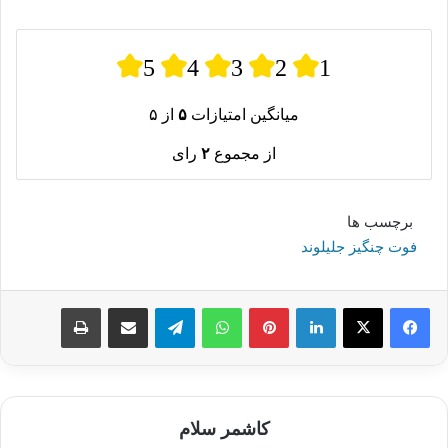
5
4
3
2
1
میانگین امتیازات
۵
از ۵
از مجموع
۲
رای
برچسب ها
فوت چنگیز جلیلوند
لینکدین
پینترست
واتس آپ
تلگرام
اشتراک گذاری از طریق ایمیل
چاپ
کاشمر سلام