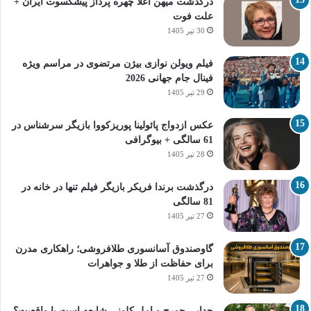
درگذشت میهن اعلا چهره پرداز پیشکسوت ایران +
علت فوت
30 تیر 1405
فیلم ویولن نوازی بیژن مرتضوی در مراسم ویژه
فینال جام جهانی 2026
29 تیر 1405
عکس ازدواج پائولینا پوریزکووا بازیگر سرشناس در
61 سالگی + بیوگرافی
28 تیر 1405
درگذشت برندا فریکر بازیگر فیلم تنها در خانه در
81 سالگی
27 تیر 1405
گاوصندوق آسانسوری طلافروشی؛ راهکاری مدرن
برای حفاظت از طلا و جواهرات
27 تیر 1405
جدایی جورج و امل کلونی شایعه است یا واقعیت؟