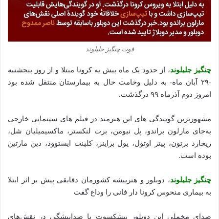
فوت چنگیز جلیلوند
چنگیز جلیلوند
، از حدود یک ماه پیش به کرونا مبتلا و از روز پنجشنبه
-۲۹ آبان ماه- به دلیل وخامت حال به بیمارستان منتقل شده بود
امروز دوم آذرماه ۹۹ درگذشت.
مشهورترین گویندگی ‌های این هنرمند در فیلم‌ های سینمایی خارجی
به‌جای مارلون براندو، پل نیومن، برت لنکستر، ماکسیمیلیان شل،
ریچارد برتون، پیتر اوتول، یول براینر، کلینت ایستوود، دین مارتین
بوده است.
چنگیز جلیلوند
، دوبلور و هنرپیشه کشورمان دقایقی پیش بر اثر ابتلا
به بیماری منحوس کرونا دار فانی را وداع گفت
صدای مخملی این دوبلور پیشکسوت با صداپیشگی در نقش‌های