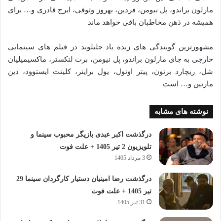
مارلون براندو، پل نیومن، فردین، بهروز وثوقی، ایرج قادری و… برای
همیشه در ذهن مخاطبان باقی خواهد ماند
مشهورترین گویندگی ‌های زنده‌ یاد جلیلوند در فیلم ‌های سینمایی
خارجی به‌ جای مارلون براندو، پل نیومن، برت لنکستر، ماکسیمیلیان
شل، ریچارد برتون، پیتر اوتول، یول براینر، کلینت ایستوود، دین
مارتین و… است
نوشته های مشابه
درگذشت اکبر عبدی بازیگر محبوب سینما و
تلویزیون 2 تیر 1405 + علت فوت
3 مرداد 1405
درگذشت رضا امینیان دستیار کارگردان سینما 29
تیر 1405 + علت فوت
31 تیر 1405