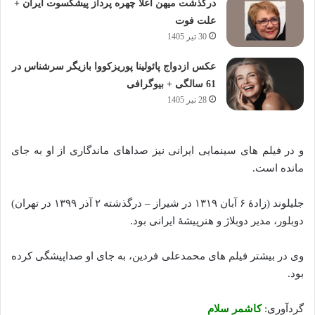
درگذشت میهن اعلا چهره پرداز پیشکسوت ایران +
علت فوت
30 تیر 1405
عکس ازدواج پائولینا پوریزکووا بازیگر سرشناس در
61 سالگی + بیوگرافی
28 تیر 1405
و در فیلم ‌های سینمایی ایرانی نیز صداهای ماندگاری از او به جای
مانده است.
جلیلوند (زادهٔ ۶ آبان ۱۳۱۹ در شیراز – درگذشته ۲ آذر ۱۳۹۹ در تهران)
دوبلور، مدیر دوبلاژ و هنرپیشهٔ ایرانی بود.
وی در بیشتر فیلم ‌های محمدعلی فردین، به ‌جای او صداپیشگی کرده‌
بود.
گردآوری:
کاشمر سلام