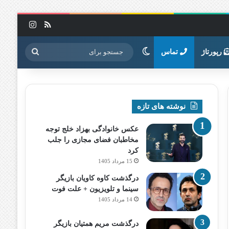
خوراک
اینستاگرا
تغییر پوسته
جستجو
رپورتاژ
تماس
برای
نوشته های تازه
عکس خانوادگی بهزاد خلج توجه
مخاطبان فضای مجازی را جلب
کرد
15 مرداد 1405
درگذشت کاوه کاویان بازیگر
سینما و تلویزیون + علت فوت
14 مرداد 1405
درگذشت مریم همتیان بازیگر