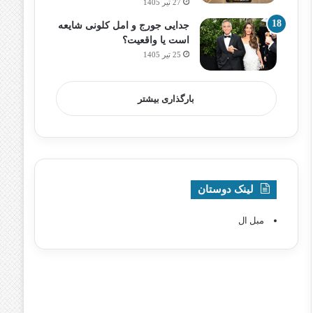
27 تیر 1405
جدایی جورج و امل کلونی شایعه
است یا واقعیت؟
25 تیر 1405
بارگذاری بیشتر
لینک دوستان
مبل ال