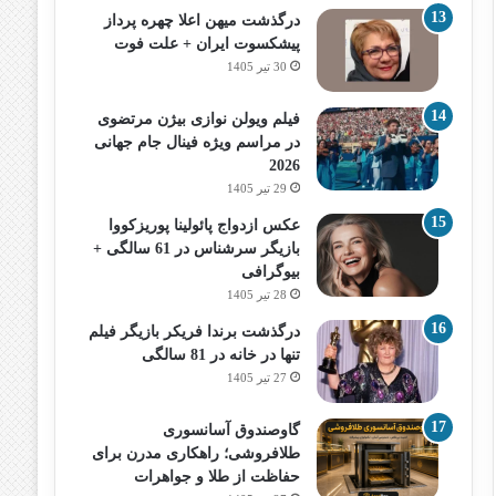
درگذشت میهن اعلا چهره پرداز
پیشکسوت ایران + علت فوت
30 تیر 1405
فیلم ویولن نوازی بیژن مرتضوی
در مراسم ویژه فینال جام جهانی
2026
29 تیر 1405
عکس ازدواج پائولینا پوریزکووا
بازیگر سرشناس در 61 سالگی +
بیوگرافی
28 تیر 1405
درگذشت برندا فریکر بازیگر فیلم
تنها در خانه در 81 سالگی
27 تیر 1405
گاوصندوق آسانسوری
طلافروشی؛ راهکاری مدرن برای
حفاظت از طلا و جواهرات