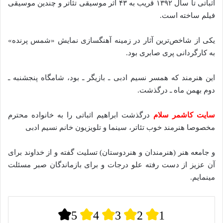
اثباتی تا سال ۱۳۹۲ قریب به ۴۳ اثر موسیقی تئاتر و چندین موسیقی
فیلم ساخته است.
یکی از شاخص‌ترین آثار در زمینه آهنگسازی نمایش «شمس پرنده»
به کارگردانی پری صابری بود.
این هنرمند که همسر نسیم ادبی ـ بازیگر ـ بود، شامگاه پنجشنبه ـ
دوم بهمن ماه ـ درگذشت.
سایت کاشمر سلام
درگذشت ابراهیم اثباتی را به خانواده محترم
مخصوصا هنرمند خوب تئاتر، سینما و تلویزیون خانم نسیم ادبی
و جامعه هنر (هنرمندان و هنردوستان) تسلیت گفته و از خداوند برای
آن عزیز از دست رفته علو درجات و برای بازماندگان صبر مسئلت
مینمایم.
5
4
3
2
1