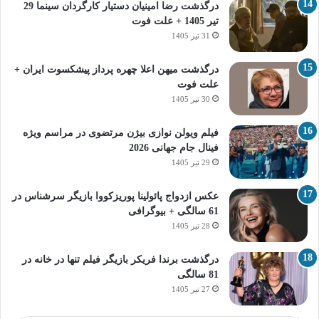
درگذشت رضا امینیان دستیار کارگردان سینما 29
تیر 1405 + علت فوت
31 تیر 1405
درگذشت میهن اعلا چهره پرداز پیشکسوت ایران +
علت فوت
30 تیر 1405
فیلم ویولن نوازی بیژن مرتضوی در مراسم ویژه
فینال جام جهانی 2026
29 تیر 1405
عکس ازدواج پائولینا پوریزکووا بازیگر سرشناس در
61 سالگی + بیوگرافی
28 تیر 1405
درگذشت برندا فریکر بازیگر فیلم تنها در خانه در
81 سالگی
27 تیر 1405