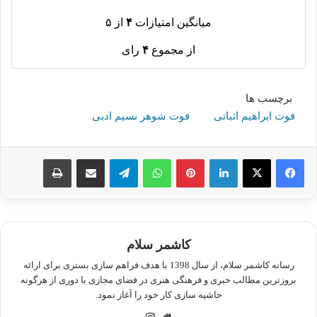
میانگین امتیازات
۴
از ۵
از مجموع
۴
رای
برچسب ها
فوت ابراهیم اثباتی
فوت شوهر نسیم ادبی
لینکدین
پینترست
واتس آپ
تلگرام
اشتراک گذاری از طریق ایمیل
چاپ
کاشمر سلام
رسانه کاشمر سلام، از سال 1398 با هدف فراهم سازی بستری برای ارائه
بروزترین مطالب خبری و فرهنگی هنری در فضای مجازی با دوری از هرگونه
حاشیه سازی کار خود را آغاز نمود.
وبسایت
اینستاگرام