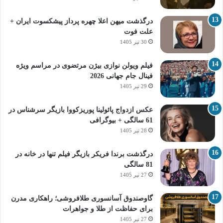
درگذشت میهن اعلا چهره پرداز پیشکسوت ایران +
علت فوت
30 تیر 1405
فیلم ویولن نوازی بیژن مرتضوی در مراسم ویژه
فینال جام جهانی 2026
29 تیر 1405
عکس ازدواج پائولینا پوریزکووا بازیگر سرشناس در
61 سالگی + بیوگرافی
28 تیر 1405
درگذشت برندا فریکر بازیگر فیلم تنها در خانه در
81 سالگی
27 تیر 1405
گاوصندوق آسانسوری طلافروشی؛ راهکاری مدرن
برای حفاظت از طلا و جواهرات
27 تیر 1405