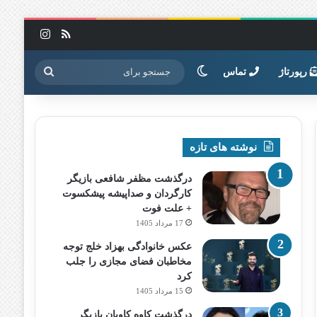
خوراک
اینستاگرا
تغییر پوسته
جستجو
رپورتاژ
تماس
برای
نوشته های تازه
درگذشت مظفر شافعی بازیگر
کارگردان و صداپیشه پیشکسوت
+ علت فوت
17 مرداد 1405
عکس خانوادگی بهزاد خلج توجه
مخاطبان فضای مجازی را جلب
کرد
15 مرداد 1405
درگذشت کاوه کاویان بازیگر