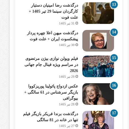
درگذشت رضا امینیان دستیار
کارگردان سینما 29 تیر 1405 +
علت فوت
31 تیر 1405
درگذشت میهن اعلا چهره پرداز
پیشکسوت ایران + علت فوت
30 تیر 1405
فیلم ویولن نوازی بیژن مرتضوی
در مراسم ویژه فینال جام جهانی
2026
29 تیر 1405
عکس ازدواج پائولینا پوریزکووا
بازیگر سرشناس در 61 سالگی +
بیوگرافی
28 تیر 1405
درگذشت برندا فریکر بازیگر فیلم
تنها در خانه در 81 سالگی
27 تیر 1405