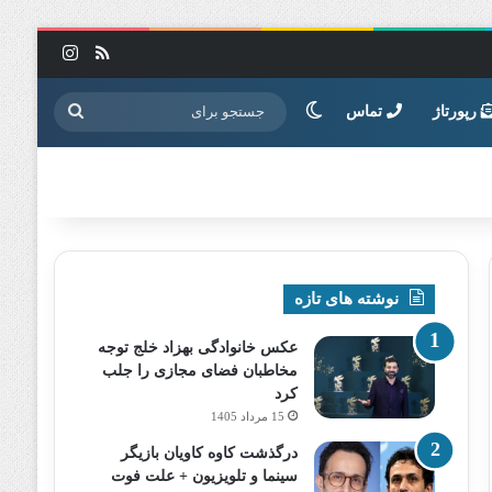
خوراک
اینستاگرا
تغییر پوسته
جستجو
رپورتاژ
تماس
برای
نوشته های تازه
عکس خانوادگی بهزاد خلج توجه
مخاطبان فضای مجازی را جلب
کرد
15 مرداد 1405
درگذشت کاوه کاویان بازیگر
سینما و تلویزیون + علت فوت