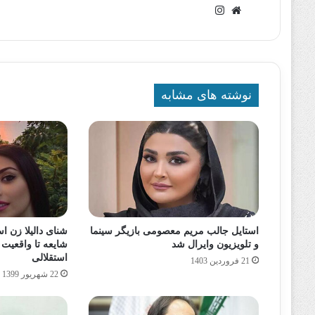
وبسایت
اینستاگرام
نوشته های مشابه
استایل جالب مریم معصومی بازیگر سینما
شنای دالیلا زن ا
و تلویزیون وایرال شد
شایعه تا واقعیت
استقلالی
21 فروردین 1403
22 شهریور 1399