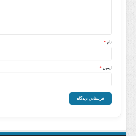
گ
ا
ه
*
نام
*
ایمیل
*