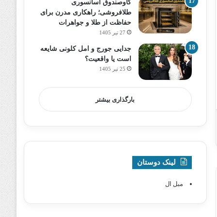
گاوصندوق آسانسوری
طلافروشی؛ راهکاری مدرن برای
حفاظت از طلا و جواهرات
27 تیر 1405
جدایی جورج و امل کلونی شایعه
است یا واقعیت؟
25 تیر 1405
بارگذاری بیشتر
لینک دوستان
مبل ال