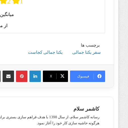
2
1
میانگین 
از م
برچسب ها
سفر یکتا جمالی
یکتا جمالی کجاست
لینکدین
پینترست
اشتراک گذا
فیسبوک
X
کاشمر سلام
رسانه کاشمر سلام، از سال 1398 با هدف ف
هرگونه حاشیه سازی کار خود را آغاز نمود.