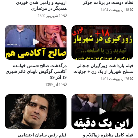
نظام دوست در برنامه جوکر
ارومیه و زامبی شدن خوردن
همدیگر در مرغداری
18 اردیبهشت 1404
19 شهریور 1399
فیلم بازداشت زورگیران جنجالی
درگذشت صالح شمس خواننده
مسلح شهریار از یک زن + جزئیات
آکادمی گوگوش نابینای قائم شهری
19 آذر 99
26 اردیبهشت 1401
19 آذر 1399
فیلم کامل مناظره زیباکلام و
فیلم رقص سامان احتشامی