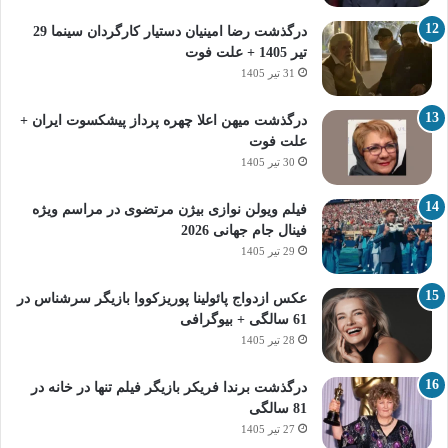
درگذشت رضا امینیان دستیار کارگردان سینما 29
تیر 1405 + علت فوت
31 تیر 1405
درگذشت میهن اعلا چهره پرداز پیشکسوت ایران +
علت فوت
30 تیر 1405
فیلم ویولن نوازی بیژن مرتضوی در مراسم ویژه
فینال جام جهانی 2026
29 تیر 1405
عکس ازدواج پائولینا پوریزکووا بازیگر سرشناس در
61 سالگی + بیوگرافی
28 تیر 1405
درگذشت برندا فریکر بازیگر فیلم تنها در خانه در
81 سالگی
27 تیر 1405