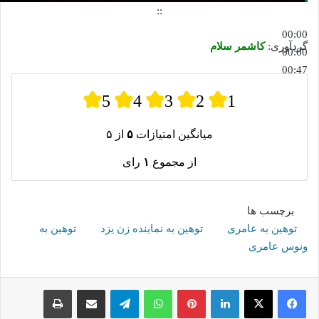
::
00:00
گردآوری:
کاشمر سلام
00:00
00:47
5
4
3
2
1
میانگین امتیازات
۵
از ۵
از مجموع
۱
رای
برچسب ها
توهین به عامری
توهین به نماینده زن یزد
توهین به
ونوس عامری
لینکدین
پینترست
واتس آپ
تلگرام
اشتراک گذاری از طریق ایمیل
چاپ