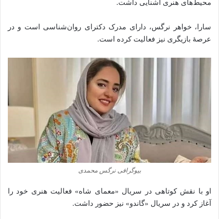
محیط‌های
هنری
آشنایی
داشت.
سارا،
خواهر
نرگس،
دارای
مدرک
دکترای
روان‌شناسی
است
و
در
عرصهٔ
بازیگری
نیز
فعالیت
کرده
است.
بیوگرافی نرگس محمدی
او
با
نقش
کوتاهی
در
سریال «
معمای
شاه»
فعالیت
هنری
خود
را
آغاز
کرد
و
در
سریال «
گاندو»
نیز
حضور
داشت.