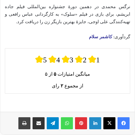
نرگس
محمدی
در
دهمین
دورهٔ
جشنواره
بین‌المللی
فیلم
جاده
ابریشم،
برای
بازی
در
فیلم «
سلوک»
به
کارگردانی
عباس
رافعی
و
تهیه‌کنندگی
علی
اوجی،
جایزهٔ
بهترین
بازیگر
زن
را
دریافت
کرد.
گردآوری:
کاشمر سلام
5
4
3
2
1
میانگین امتیازات
۵
از ۵
از مجموع
۲
رای
لینکدین
پینترست
واتس آپ
تلگرام
اشتراک گذاری از طریق ایمیل
چاپ