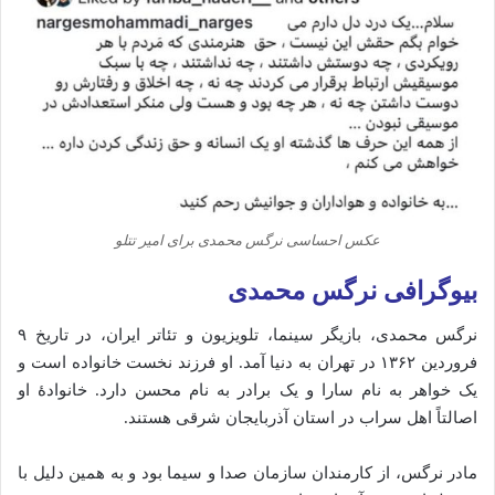
عکس احساسی نرگس محمدی برای امیر تتلو
بیوگرافی نرگس محمدی
نرگس
محمدی،
بازیگر
سینما،
تلویزیون
و
تئاتر
ایران،
در
تاریخ
۹
فروردین
۱۳۶۲
در
تهران
به
دنیا
آمد.
او
فرزند
نخست
خانواده
است
و
یک
خواهر
به
نام
سارا
و
یک
برادر
به
نام
محسن
دارد.
خانوادهٔ
او
اصالتاً
اهل
سراب
در
استان
آذربایجان
شرقی
هستند.
مادر
نرگس،
از
کارمندان
سازمان
صدا
و
سیما
بود
و
به
همین
دلیل
با