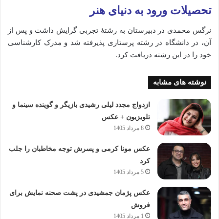
تحصیلات
ورود
به
دنیای
هنر
نرگس
محمدی
در
دبیرستان
به
رشتهٔ
تجربی
گرایش
داشت
و
پس
از
آن،
در
دانشگاه
در
رشته
پرستاری
پذیرفته
شد
و
مدرک
کارشناسی
خود
را
در
این
رشته
دریافت
کرد.
نوشته های مشابه
ازدواج مجدد لیلی رشیدی بازیگر و گوینده سینما و
تلویزیون + عکس
8 مرداد 1405
عکس مونا کرمی و پسرش توجه مخاطبان را جلب
کرد
5 مرداد 1405
عکس پژمان جمشیدی در پشت صحنه نمایش برای
فروش
1 مرداد 1405