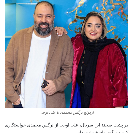
ازدواج نرگس محمدی با علی اوجی
در
پشت
صحنهٔ
این
سریال،
علی
اوجی
از
نرگس
محمدی
خواستگاری
کرد
و
نرگس
پاسخ
مثبت
داد.