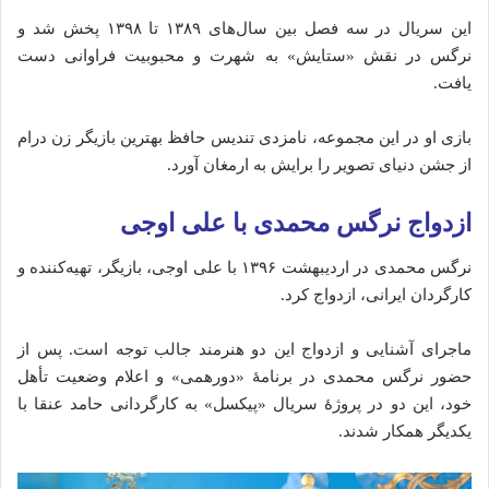
این
سریال
در
سه
فصل
بین
سال‌های
۱۳۸۹
تا
۱۳۹۸
پخش
شد
و
نرگس
در
نقش «
ستایش»
به
شهرت
و
محبوبیت
فراوانی
دست
یافت.
بازی
او
در
این
مجموعه،
نامزدی
تندیس
حافظ
بهترین
بازیگر
زن
درام
از
جشن
دنیای
تصویر
را
برایش
به
ارمغان
آورد.
ازدواج نرگس محمدی
با
علی
اوجی
نرگس
محمدی
در
اردیبهشت
۱۳۹۶
با
علی
اوجی،
بازیگر،
تهیه‌کننده
و
کارگردان
ایرانی،
ازدواج
کرد.
ماجرای
آشنایی
و
ازدواج
این
دو
هنرمند
جالب
توجه
است.
پس
از
حضور
نرگس
محمدی
در
برنامهٔ «
دورهمی»
و
اعلام
وضعیت
تأهل
خود،
این
دو
در
پروژهٔ
سریال «
پیکسل»
به
کارگردانی
حامد
عنقا
با
یکدیگر
همکار
شدند.