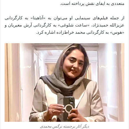
متعددی
به
ایفای
نقش
پرداخته
است.
از
جمله
فیلم‌های
سینمایی
او
می‌توان
به «
آناهیتا»
به
کارگردانی
عزیزالله
حمیدنژاد، «
ساعت
شلوغی»
به
کارگردانی
آرش
معیریان
و
«
هوس»
به
کارگردانی
محمد
خراط‌زاده
اشاره
کرد.
دیگر آثار برجسته نرگس محمدی