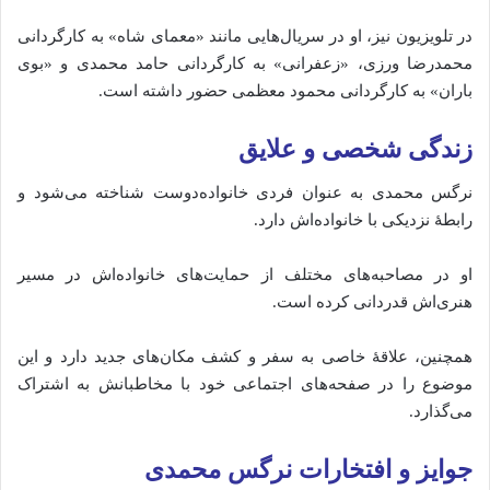
در
تلویزیون
نیز،
او
در
سریال‌هایی
مانند «
معمای
شاه»
به
کارگردانی
محمدرضا
ورزی، «
زعفرانی»
به
کارگردانی
حامد
محمدی
و «
بوی
باران»
به
کارگردانی
محمود
معظمی
حضور
داشته
است.
زندگی
شخصی
و
علایق
نرگس
محمدی
به
عنوان
فردی
خانواده‌دوست
شناخته
می‌شود
و
رابطهٔ
نزدیکی
با
خانواده‌اش
دارد.
او
در
مصاحبه‌های
مختلف
از
حمایت‌های
خانواده‌اش
در
مسیر
هنری‌اش
قدردانی
کرده
است.
همچنین،
علاقهٔ
خاصی
به
سفر
و
کشف
مکان‌های
جدید
دارد
و
این
موضوع
را
در
صفحه‌های
اجتماعی
خود
با
مخاطبانش
به
اشتراک
می‌گذارد.
جوایز
و
افتخارات نرگس محمدی