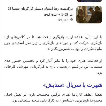
درگذشت رضا امینیان دستیار کارگردان سینما 29
تیر 1405 + علت فوت
31 تیر 1405
با
این
حال،
علاقهٔ
او
به
بازیگری
باعث
شد
تا
در
کلاس‌های
آزاد
بازیگری
شرکت
کند
و
دوره‌های
بازیگری
را
زیر
نظر
اساتیدی
چون
پیام
دهکردی
و
مهتاب
نصیرپور
بگذراند.
او
فعالیت
هنری
خود
را
با
تئاتر
آغاز
کرد
و
نخستین
حضور
جدی
سینمایی‌اش
در
فیلم «
ریسمان
باز»
به
کارگردانی
مهرشاد
کارخانی
بود.
شهرت
با
سریال «
ستایش»
نقطهٔ
عطف
کارنامهٔ
هنری
نرگس
محمدی،
بازی
در
نقش
اصلی
مجموعهٔ
تلویزیونی «
ستایش»
به
کارگردانی
سعید
سلطانی
بود.