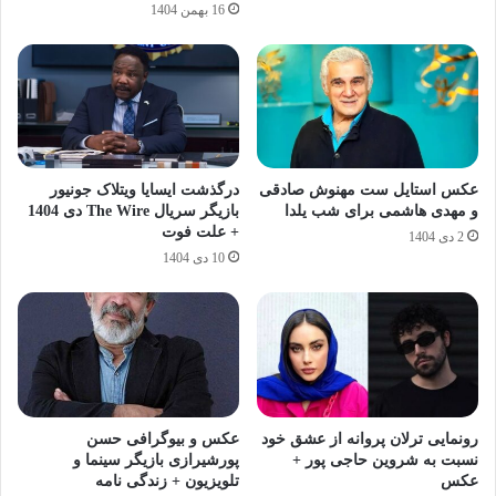
16 بهمن 1404
عکس استایل ست مهنوش صادقی
درگذشت ایسایا ویتلاک جونیور
و مهدی هاشمی برای شب یلدا
بازیگر سریال The Wire دی 1404
+ علت فوت
2 دی 1404
10 دی 1404
رونمایی ترلان پروانه از عشق خود
عکس و بیوگرافی حسن
نسبت به شروین حاجی پور +
پورشیرازی بازیگر سینما و
عکس
تلویزیون + زندگی نامه