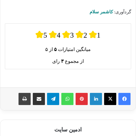
گردآوری:
کاشمر سلام
5
4
3
2
1
میانگین امتیازات
۵
از ۵
از مجموع
۳
رای
لینکدین
پینترست
واتس آپ
تلگرام
اشتراک گذاری از طریق ایمیل
چاپ
ادمین سایت