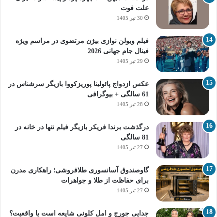
علت فوت
30 تیر 1405
فیلم ویولن نوازی بیژن مرتضوی در مراسم ویژه
فینال جام جهانی 2026
29 تیر 1405
عکس ازدواج پائولینا پوریزکووا بازیگر سرشناس در
61 سالگی + بیوگرافی
28 تیر 1405
درگذشت برندا فریکر بازیگر فیلم تنها در خانه در
81 سالگی
27 تیر 1405
گاوصندوق آسانسوری طلافروشی؛ راهکاری مدرن
برای حفاظت از طلا و جواهرات
27 تیر 1405
جدایی جورج و امل کلونی شایعه است یا واقعیت؟