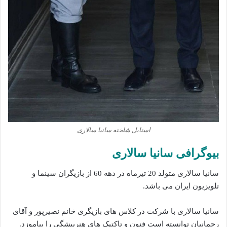
استایل شلخته سانیا سالاری
بیوگرافی سانیا سالاری
سانیا سالاری متولد 20 تیرماه در دهه 60 از بازیگران سینما و
تلویزیون ایران می باشد.
سانیا سالاری با شرکت در کلاس های بازیگری خانم نصیرپور و آقای
رحمانیان توانسته است فنون و تاکتیک های هنرپیشگی را بیاموزد.