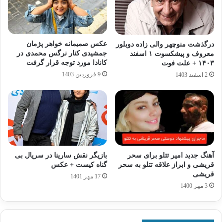
عکس صمیمانه خواهر پژمان
درگذشت منوچهر والی‌ زاده دوبلور
جمشیدی کنار نرگس محمدی در
معروف و پیشکسوت ۱ اسفند
کانادا مورد توجه قرار گرفت
۱۴۰۳ + علت فوت
9 فروردین 1403
2 اسفند 1403
آهنگ جدید امیر تتلو برای سحر
بازیگر نقش سارینا در سریال بی
قریشی و ابراز علاقه تتلو به سحر
گناه کیست + عکس
قریشی
17 مهر 1401
3 مهر 1400