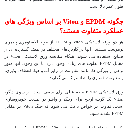
طول عمر بالا است.
چگونه EPDM و Viton بر اساس ویژگی های
عملکرد متفاوت هستند؟
هر دو ورقه لاستیکی Viton و EPDM از مواد الاستومری پلیمری
ترموست هستند . آنها در کاربردهای مختلف در طیف گسترده ای از
صنایع استفاده می شوند. هنگام مقایسه ورق لاستیکی Viton در
مقابل EPDM تفاوت های زیادی وجود دارد. با این وجود، آنها هنوز
برخی از ویژگی ها، مانند مقاومت در برابر آب و هوا، انعطاف پذیری،
و مقاومت فشاری را به اشتراک می گذارند.
ورق لاستیکی EPDM ماده عالی برای سقف است. از سوی دیگر،
Viton یک گزینه ارجح برای رینگ و واشر در صنعت خودروسازی
است. تفاوت در خواص باعث می شود که جنگ Viton در مقابل
EPDM تشدید شود.
یکی از راه های اصلی برای افتراق Viton و EPDM از ترکیب یا منشا