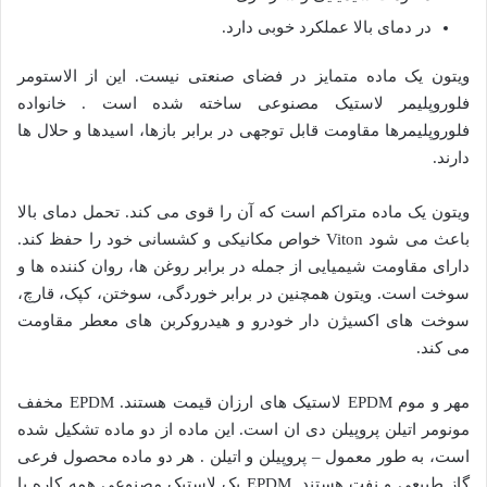
در دمای بالا عملکرد خوبی دارد.
ویتون یک ماده متمایز در فضای صنعتی نیست. این از الاستومر
فلوروپلیمر لاستیک مصنوعی ساخته شده است . خانواده
فلوروپلیمرها مقاومت قابل توجهی در برابر بازها، اسیدها و حلال ها
دارند.
ویتون یک ماده متراکم است که آن را قوی می کند. تحمل دمای بالا
باعث می شود Viton خواص مکانیکی و کشسانی خود را حفظ کند.
دارای مقاومت شیمیایی از جمله در برابر روغن ها، روان کننده ها و
سوخت است. ویتون همچنین در برابر خوردگی، سوختن، کپک، قارچ،
سوخت های اکسیژن دار خودرو و هیدروکربن های معطر مقاومت
می کند.
مهر و موم EPDM لاستیک های ارزان قیمت هستند. EPDM مخفف
مونومر اتیلن پروپیلن دی ان است. این ماده از دو ماده تشکیل شده
است، به طور معمول – پروپیلن و اتیلن . هر دو ماده محصول فرعی
گاز طبیعی و نفت هستند. EPDM یک لاستیک مصنوعی همه کاره با