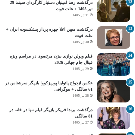
درگذشت رضا امینیان دستیار کارگردان سینما 29
تیر 1405 + علت فوت
31 تیر 1405
درگذشت میهن اعلا چهره پرداز پیشکسوت ایران +
علت فوت
30 تیر 1405
فیلم ویولن نوازی بیژن مرتضوی در مراسم ویژه
فینال جام جهانی 2026
29 تیر 1405
عکس ازدواج پائولینا پوریزکووا بازیگر سرشناس در
61 سالگی + بیوگرافی
28 تیر 1405
درگذشت برندا فریکر بازیگر فیلم تنها در خانه در
81 سالگی
27 تیر 1405