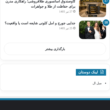
گاوصندوق آسانسوری طلافروشی؛ راهکاری مدرن
برای حفاظت از طلا و جواهرات
27 تیر 1405
جدایی جورج و امل کلونی شایعه است یا واقعیت؟
25 تیر 1405
بارگذاری بیشتر
لینک دوستان
مبل ال