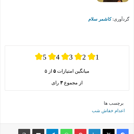
گردآوری:
کاشمر سلام
5
4
3
2
1
میانگین امتیازات
۵
از ۵
از مجموع
۳
رای
برچسب ها
اعدام خفاش شب
لینکدین
پینترست
واتس آپ
تلگرام
اشتراک گذاری از طریق ایمیل
چاپ