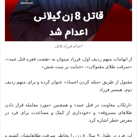
اعدام فرزاد قاتل
از اتهامات متهم ردیف اول، فرزاد میتوان به «هشت فقره قتل عمد»،
«سرقت طلای مقتولان»، «جنایت بر میت شش»
مقتول از طریق «مثله کردن اجساد» عنوان کرده و برای متهم ردیف
دوم، همسر فرزاد
«ارتکاب معاونت در قتل عمد» و همچنین «مورد معامله قرار دادن
طلاهای مسروقه» و «خودداری از کمک و مساعدت برای فرد در
معرض خطر اشاره کرد.
این فرد در طول ۹ سال ۸ زن را بخاطر سرقت طلاهایشان کشته و