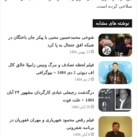
سلاخی کرده است.
نوشته های مشابه
شوخی محمدحسین محبی با پیکر جان باختگان در
شبکه افق جنجال به پا کرد
13 بهمن 1404
فیلم لحظه تصادف و مرگ ونیس زامپلا خالق کال
اف دیوتی 2 دی 1404 + بیوگرافی
2 دی 1404
درگذشت رجبعلی عبادی کارگردان مشهور ۲۴ آبان
1404 + علت فوت
26 آبان 1404
فیلم رقص محمود شهریاری و مهران غفوریان در
برنامه شفرونی
6 آبان 1404