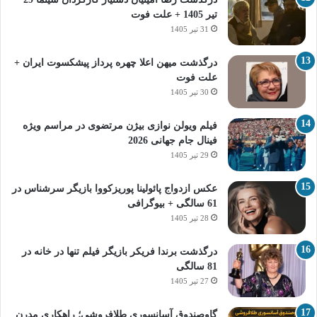
تیر 1405 + علت فوت
31 تیر 1405
درگذشت میهن اعلا چهره پرداز پیشکسوت ایران +
علت فوت
30 تیر 1405
فیلم ویولن نوازی بیژن مرتضوی در مراسم ویژه
فینال جام جهانی 2026
29 تیر 1405
عکس ازدواج پائولینا پوریزکووا بازیگر سرشناس در
61 سالگی + بیوگرافی
28 تیر 1405
درگذشت برندا فریکر بازیگر فیلم تنها در خانه در
81 سالگی
27 تیر 1405
گاوصندوق آسانسوری طلافروشی؛ راهکاری مدرن