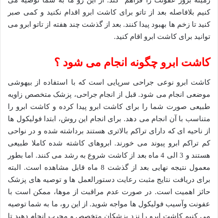
زمینه بروز عفونت را فراهم کند. از این رو ما به شما توصیه می
کنیم بلافاصله بعد از تاتو برای کاشت ابرو اقدام نکنید و کمی صبر
کنید تا زخم ها بهبود پیدا کنند. بعد از گذشت چند هفته از تاتو ابرو می
توانید برای کاشت ابرو اقام کنید.
کاشت ابرو چگونه انجام می شود ؟
کاشت ابرو نوعی جراحی سرپایی است که با استفاده از بیهوشی
موضعی انجام می شود. قبل از انجام جراحی، پزشک متخصص زاویه
طبیعی صورت شما را برای کاشت ابرو پیدا کرده و کاشت ابرو را
متناسب با آن انجام می دهد. برای انجام این روش، ابتدا فولیکول ها
از ناحیه ای که دارای تراکم بالاتری هستند برداشته شده و در نواحی
کم تراکم ابرو پیوند می خورند. ابروهای کاشته شده کاملا طبیعی
هستند و 3 الی 4 ماه بعد از کاشت شروع به رشد می کنند. اما بطور
معمول نتیجه نهایی بعد از گذشت 8 ماه قابل مشاهده است. البته
برای دریافت نتایج مثبت رعایت دستورالعمل ها و توصیه های پزشک
حائز اهمیت است. در صورت عدم مراقبت از موها، ممکن است با
عفونت وآسیب فولیکول ها مواجه شوید. از این رو، ما به شما توصیه
می کنیم کاشت ابرو را نزد پزشکان متخصص و مجرب انجام دهید تا