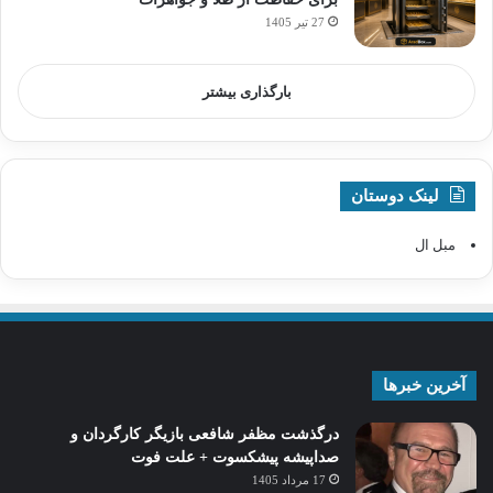
27 تیر 1405
بارگذاری بیشتر
لینک دوستان
مبل ال
آخرین خبرها
درگذشت مظفر شافعی بازیگر کارگردان و
صداپیشه پیشکسوت + علت فوت
17 مرداد 1405