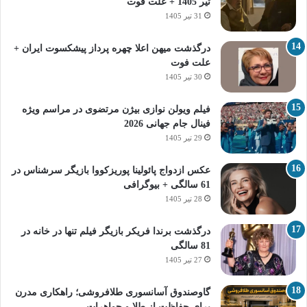
تیر 1405 + علت فوت
31 تیر 1405
درگذشت میهن اعلا چهره پرداز پیشکسوت ایران +
علت فوت
30 تیر 1405
فیلم ویولن نوازی بیژن مرتضوی در مراسم ویژه
فینال جام جهانی 2026
29 تیر 1405
عکس ازدواج پائولینا پوریزکووا بازیگر سرشناس در
61 سالگی + بیوگرافی
28 تیر 1405
درگذشت برندا فریکر بازیگر فیلم تنها در خانه در
81 سالگی
27 تیر 1405
گاوصندوق آسانسوری طلافروشی؛ راهکاری مدرن
برای حفاظت از طلا و جواهرات