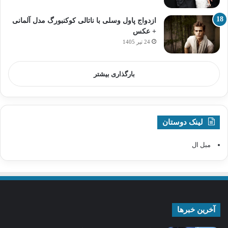
ازدواج پاول وسلی با ناتالی کوکنبورگ مدل آلمانی
+ عکس
24 تیر 1405
بارگذاری بیشتر
لینک دوستان
مبل ال
آخرین خبرها