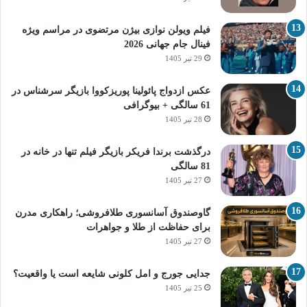
فیلم ویولن نوازی بیژن مرتضوی در مراسم ویژه
فینال جام جهانی 2026
29 تیر 1405
عکس ازدواج پائولینا پوریزکووا بازیگر سرشناس در
61 سالگی + بیوگرافی
28 تیر 1405
درگذشت برندا فریکر بازیگر فیلم تنها در خانه در
81 سالگی
27 تیر 1405
گاوصندوق آسانسوری طلافروشی؛ راهکاری مدرن
برای حفاظت از طلا و جواهرات
27 تیر 1405
جدایی جورج و امل کلونی شایعه است یا واقعیت؟
25 تیر 1405