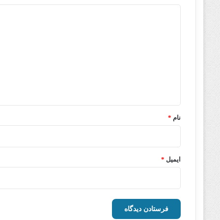
د
ی
د
گ
ا
ه
*
نام
*
ایمیل
*