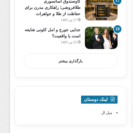
گاوصندوق آسانسوری
طلافروشی؛ راهکاری مدرن برای
حفاظت از طلا و جواهرات
27 تیر 1405
جدایی جورج و امل کلونی شایعه
است یا واقعیت؟
25 تیر 1405
بارگذاری بیشتر
لینک دوستان
مبل ال