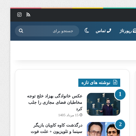
خوراک
اینستاگرا
تغییر پوسته
جستجو
رپورتاژ
تماس
برای
نوشته های تازه
عکس خانوادگی بهزاد خلج توجه
مخاطبان فضای مجازی را جلب
کرد
15 مرداد 1405
درگذشت کاوه کاویان بازیگر
سینما و تلویزیون + علت فوت