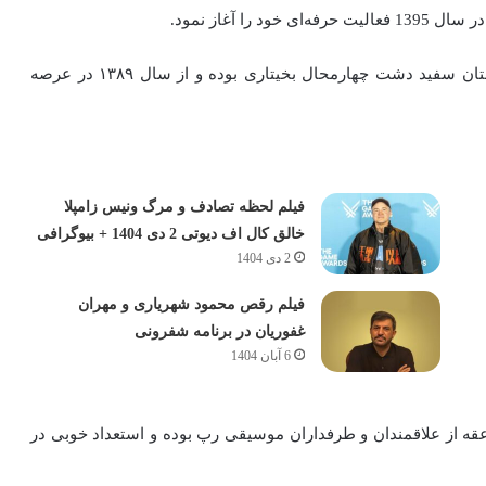
علی صاعقه، خواننده سبک رپ، زاده سال 1384 در شهرستان سفید دشت چهارمحال بخیتاری بوده و از سال ۱۳۸۹ در عرصه
فیلم لحظه تصادف و مرگ ونیس زامپلا
خالق کال اف دیوتی 2 دی 1404 + بیوگرافی
2 دی 1404
فیلم رقص محمود شهریاری و مهران
غفوریان در برنامه شفرونی
6 آبان 1404
د. علی صاعقه از علاقمندان و طرفداران موسیقی رپ بوده و استعداد خوبی در