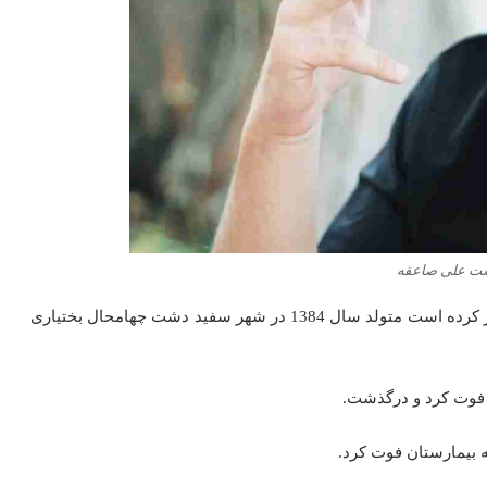
ت علی صاعقه
علی صاعقه رپر مجازی که چند آهنگ در فضای مجازی منتشر کرده است متولد سال 1384 در شهر سفید دشت چهامحال بختیاری
ن فوت کرد و درگذشت.