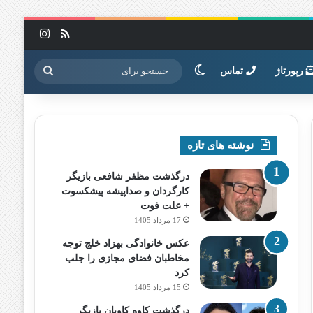
خوراک
اینستاگرا
تغییر پوسته
جستجو
رپورتاژ
تماس
برای
نوشته های تازه
درگذشت مظفر شافعی بازیگر
کارگردان و صداپیشه پیشکسوت
+ علت فوت
17 مرداد 1405
عکس خانوادگی بهزاد خلج توجه
مخاطبان فضای مجازی را جلب
کرد
15 مرداد 1405
درگذشت کاوه کاویان بازیگر