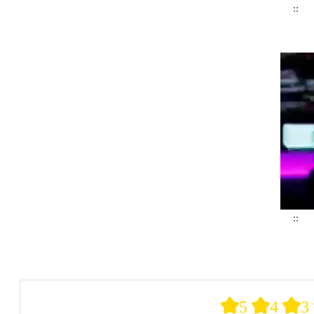
::
::
د.
5
4
3