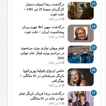
درگذشت رضا امینیان دستیار
کارگردان سینما 29 تیر 1405 +
علت فوت
31 تیر 1405
درگذشت میهن اعلا چهره پرداز
پیشکسوت ایران + علت فوت
30 تیر 1405
فیلم ویولن نوازی بیژن مرتضوی
در مراسم ویژه فینال جام جهانی
2026
29 تیر 1405
عکس ازدواج پائولینا پوریزکووا
بازیگر سرشناس در 61 سالگی +
بیوگرافی
28 تیر 1405
درگذشت برندا فریکر بازیگر فیلم
تنها در خانه در 81 سالگی
27 تیر 1405