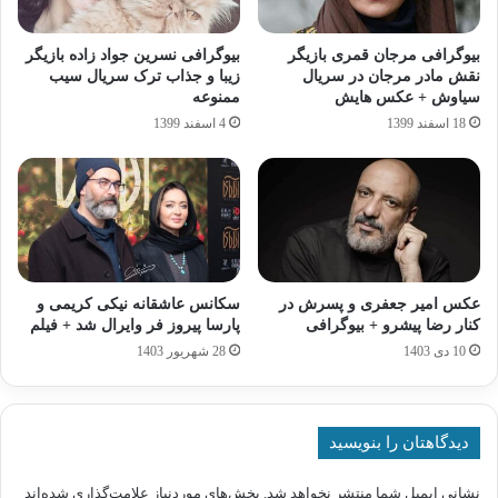
بیوگرافی مرجان قمری بازیگر
بیوگرافی نسرین جواد زاده بازیگر
نقش مادر مرجان در سریال
زیبا و جذاب ترک سریال سیب
سیاوش + عکس هایش
ممنوعه
18 اسفند 1399
4 اسفند 1399
عکس امیر جعفری و پسرش در
سکانس عاشقانه نیکی کریمی و
کنار رضا پیشرو + بیوگرافی
پارسا پیروز فر وایرال شد + فیلم
10 دی 1403
28 شهریور 1403
دیدگاهتان را بنویسید
نشانی ایمیل شما منتشر نخواهد شد.
بخش‌های موردنیاز علامت‌گذاری شده‌اند