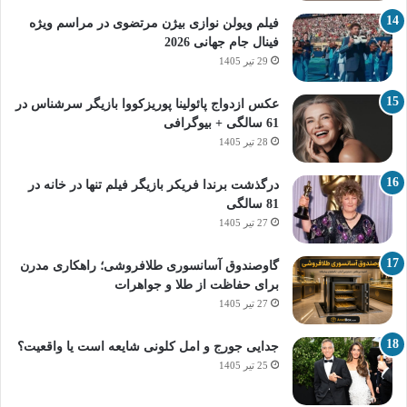
فیلم ویولن نوازی بیژن مرتضوی در مراسم ویژه
فینال جام جهانی 2026
29 تیر 1405
عکس ازدواج پائولینا پوریزکووا بازیگر سرشناس در
61 سالگی + بیوگرافی
28 تیر 1405
درگذشت برندا فریکر بازیگر فیلم تنها در خانه در
81 سالگی
27 تیر 1405
گاوصندوق آسانسوری طلافروشی؛ راهکاری مدرن
برای حفاظت از طلا و جواهرات
27 تیر 1405
جدایی جورج و امل کلونی شایعه است یا واقعیت؟
25 تیر 1405